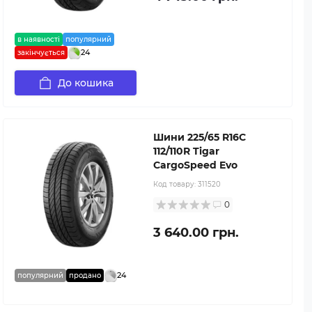
в наявності
популярний
24
закінчується
До кошика
Шини 225/65 R16C
112/110R Tigar
CargoSpeed Evo
Код товару:
311520
0
3 640.00 грн.
24
популярний
продано