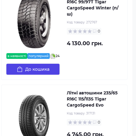
R16C 99/97T Tigar
CargoSpeed Winter (п/
ш)
Код товару:
272767
0
4 130.00 грн.
24
в наявності
популярний
До кошика
Літні автошини 235/65
R16C 115/113S Tigar
CargoSpeed Evo
Код товару:
317131
0
4 745.00 грн.