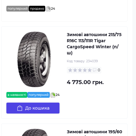
24
популярний
продано
Зимові автошини 215/75
R16C 113/111R Tigar
CargoSpeed Winter (п/
ш)
Код товару:
234039
0
4 775.00 грн.
24
в наявності
популярний
До кошика
Зимові автошини 195/60