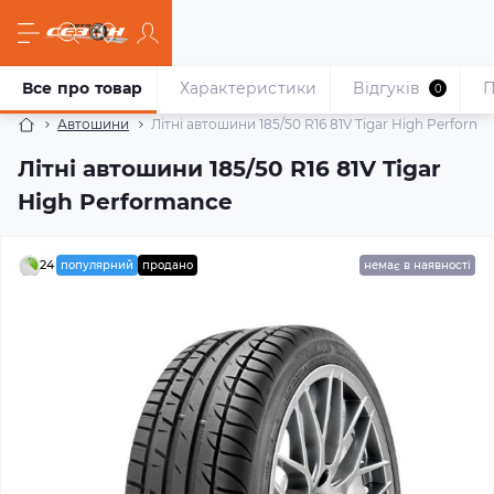
Все про товар
Характеристики
Відгуків
П
0
Автошини
Літні автошини 185/50 R16 81V Tigar High Performa
Літні автошини 185/50 R16 81V Tigar
High Performance
24
популярний
продано
немає в наявності