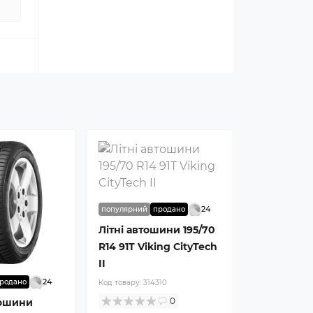
24
популярний
продано
Літні автошини 195/70
R14 91T Viking CityTech
II
24
родано
Код товару:
314310
0
тошини