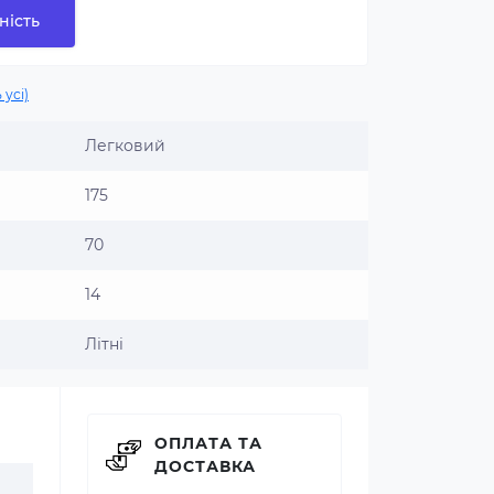
ність
 усі)
Легковий
175
70
14
Літні
ОПЛАТА ТА
ДОСТАВКА