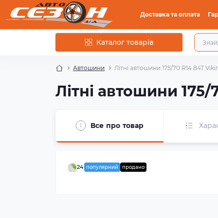
Доставка та оплата
Гар
Каталог товарів
Автошини
Літні автошини 175/70 R14 84T Vikin
Літні автошини 175/7
Все про товар
Хара
24
популярний
продано