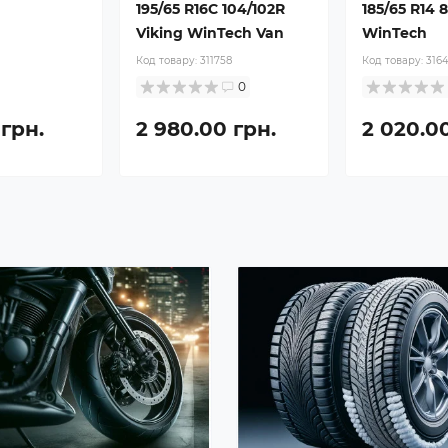
195/65 R16C 104/102R
185/65 R14 
Viking WinTech Van
WinTech
Код товару:
311758
Код товару:
316
0
 грн.
2 980.00 грн.
2 020.0