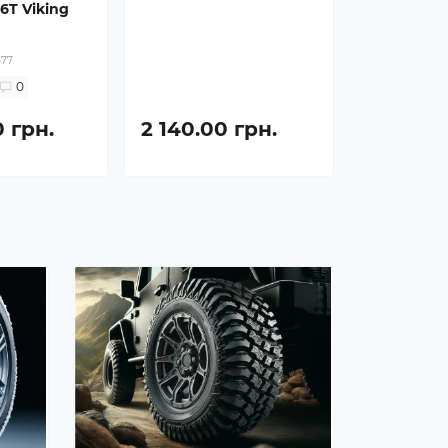
86T Viking
477
0
0 грн.
2 140.00 грн.