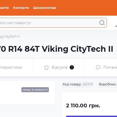
антія
Контакти
Шиномонтаж
к
g CityTech II
0 R14 84T Viking CityTech II
ктеристики
Відгуків
Питан
0
Код товару:
261379
Виробник:
немає в наявності
2 110.00 грн.