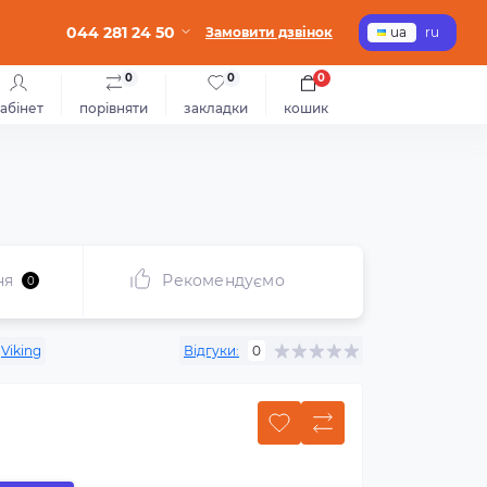
044 281 24 50
Замовити дзвінок
ua
ru
0
0
0
абінет
порівняти
закладки
кошик
ня
Рекомендуємо
0
Viking
Відгуки:
0