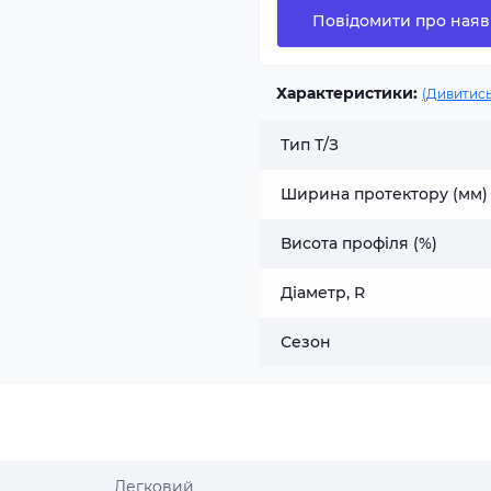
Повідомити про наяв
Характеристики:
(Дивитись
Тип Т/З
Ширина протектору (мм)
Висота профіля (%)
Діаметр, R
Сезон
Легковий