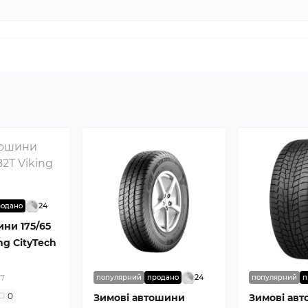
24
родано
ини 175/65
ng CityTech
24
популярний
продано
популярний
п
77
0
Зимові автошини
Зимові ав