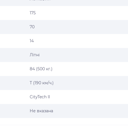
175
70
14
Літні
84 (500 кг.)
T (190 км/ч.)
CityTech II
Не вказана