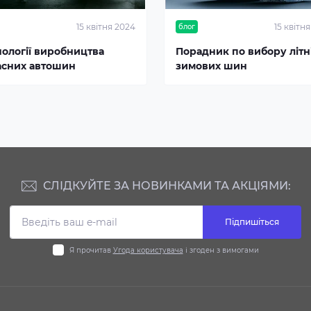
15 квітня 2024
15 квітн
блог
нології виробництва
Порадник по вибору літні
асних автошин
зимових шин
СЛІДКУЙТЕ ЗА НОВИНКАМИ ТА АКЦІЯМИ:
Підпишіться
Я прочитав
Угода користувача
і згоден з вимогами