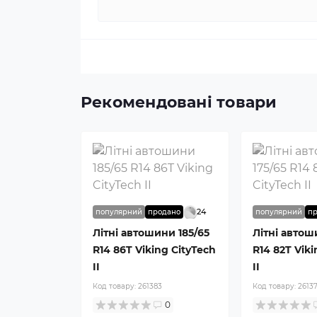
Рекомендовані товари
24
популярний
продано
популярний
п
Літні автошини 185/65
Літні автош
R14 86T Viking CityTech
R14 82T Viki
II
II
Код товару:
261383
Код товару:
2613
0