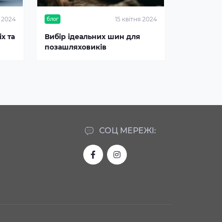
я 2024
15 квітня 2024
блог
х та
Вибір ідеальних шин для
позашляховиків
СОЦ МЕРЕЖІ: