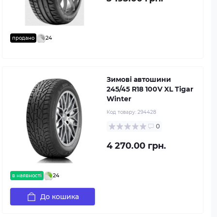
24
продано
Зимові автошини
245/45 R18 100V XL Tigar
Winter
Код товару:
294428
0
4 270.00 грн.
24
в наявності
До кошика