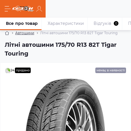
Все про товар
Характеристики
Відгуків
П
0
Автошини
Літні автошини 175/70 R13 82T Tigar Touring
Літні автошини 175/70 R13 82T Tigar
Touring
24
продано
немає в наявності