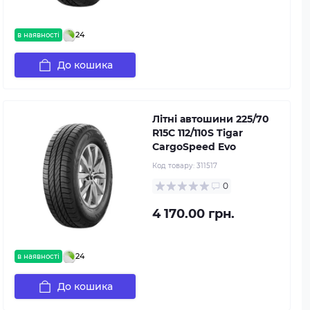
24
в наявності
До кошика
Літні автошини 225/70
R15C 112/110S Tigar
CargoSpeed Evo
Код товару:
311517
0
4 170.00 грн.
24
в наявності
До кошика