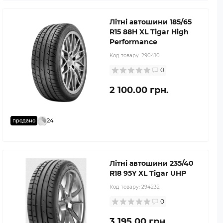
Літні автошини 185/65
R15 88H XL Tigar High
Performance
Код товару:
290410
0
2 100.00 грн.
24
продано
Літні автошини 235/40
R18 95Y XL Tigar UHP
Код товару:
294232
0
3 195.00 грн.