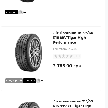
24
продано
Літні автошини 195/60
R16 89V Tigar High
Performance
Код товару:
293082
0
2 785.00 грн.
24
популярний
продано
Літні автошини 215/60
R16 99V XL Tigar High