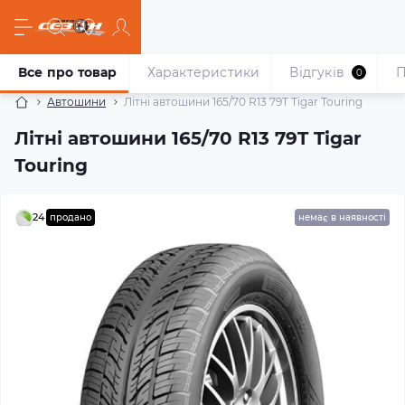
Все про товар
Характеристики
Відгуків
П
0
Автошини
Літні автошини 165/70 R13 79T Tigar Touring
Літні автошини 165/70 R13 79T Tigar
Touring
24
продано
немає в наявності