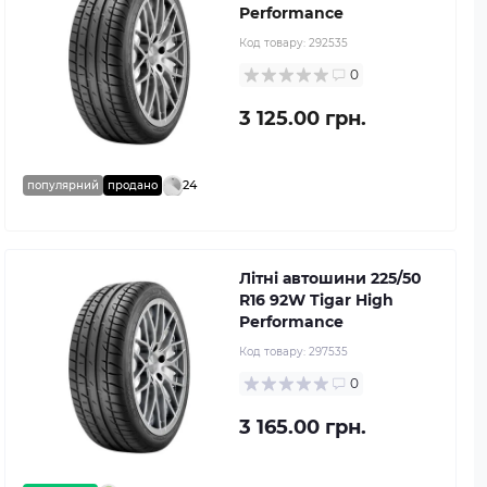
Performance
Код товару:
292535
0
3 125.00 грн.
24
популярний
продано
Літні автошини 225/50
R16 92W Tigar High
Performance
Код товару:
297535
0
3 165.00 грн.