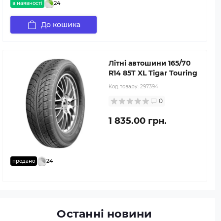
24
в наявності
До кошика
Літні автошини 165/70
R14 85T XL Tigar Touring
Код товару:
297394
0
1 835.00 грн.
24
продано
Останні новини