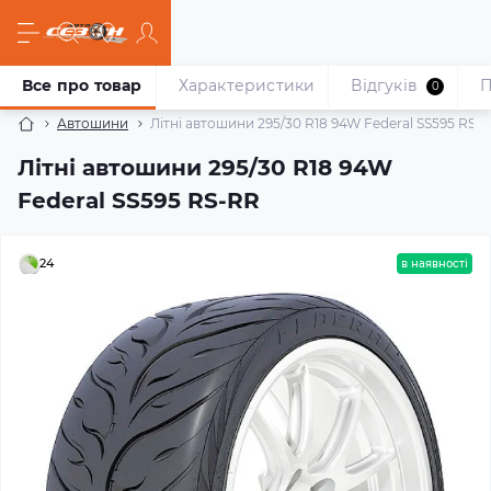
Все про товар
Характеристики
Відгуків
П
0
Автошини
Літні автошини 295/30 R18 94W Federal SS595 RS-
Літні автошини 295/30 R18 94W
Federal SS595 RS-RR
24
в наявності