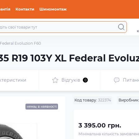
антія
Контакти
Шиномонтаж
к
 Federal Evoluzion F60
5 R19 103Y XL Federal Evolu
ктеристики
Відгуків
Питан
0
Код товару:
322374
Виробник
немає в наявності
3 395.00 грн.
Мінімальна кількість замовле