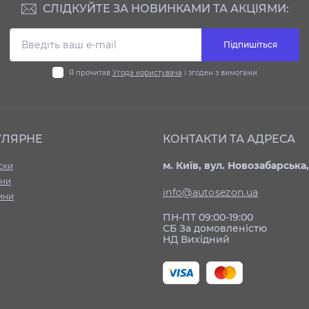
СЛІДКУЙТЕ ЗА НОВИНКАМИ ТА АКЦІЯМИ:
Підпишіться
Я прочитав
Угода користувача
і згоден з вимогами
УЛЯРНЕ
КОНТАКТИ ТА АДРЕСА
м. Київ, вул. Новозабарська,
ски
ни
info@autosezon.ua
ини
ПН-ПТ 09:00-19:00
СБ За домовленістю
НД Вихідний