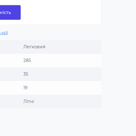
ність
 усі)
Легковий
285
35
19
Літні