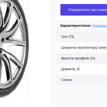
Повідомити про наяв
Характеристики:
(Дивитись
Тип Т/З
Ширина протектору (мм)
Висота профіля (%)
Діаметр, R
Сезон