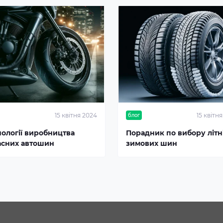
15 квітня 2024
15 квітн
блог
нології виробництва
Порадник по вибору літні
асних автошин
зимових шин