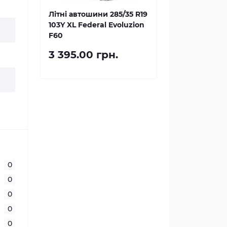
Літні автошини 285/35 R19
103Y XL Federal Evoluzion
F60
3 395.00 грн.
0
0
0
0
0