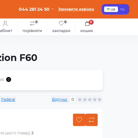
044 281 24 50
Замовити дзвінок
ua
ru
0
0
0
абінет
порівняти
закладки
кошик
zion F60
ня
0
:
Federal
Відгуки:
0
ння цього товару
2