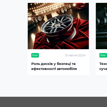
15 квітня 2024
блог
блог
Роль дисків у безпеці та
Тех
ефективності автомобіля
суч