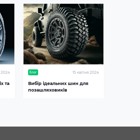
я 2024
15 квітня 2024
блог
х та
Вибір ідеальних шин для
позашляховиків