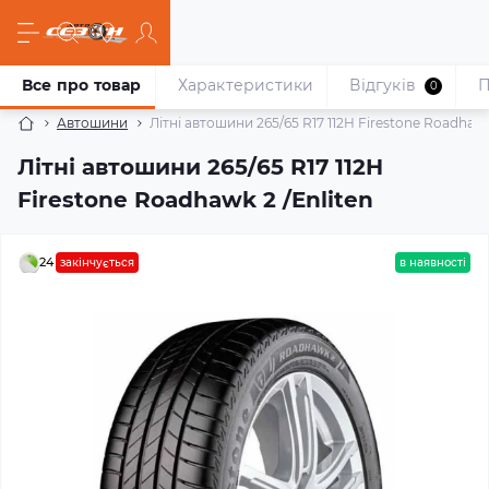
Все про товар
Характеристики
Відгуків
П
0
Автошини
Літні автошини 265/65 R17 112H Firestone Roadhawk
Літні автошини 265/65 R17 112H
Firestone Roadhawk 2 /Enliten
24
закінчується
в наявності