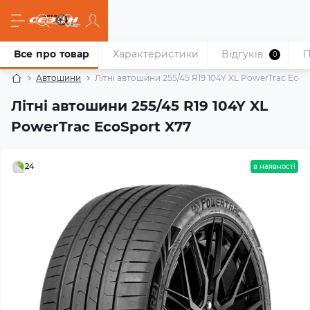
Все про товар
Характеристики
Відгуків
П
0
Автошини
Літні автошини 255/45 R19 104Y XL PowerTrac EcoS
Літні автошини 255/45 R19 104Y XL
PowerTrac EcoSport X77
24
в наявності