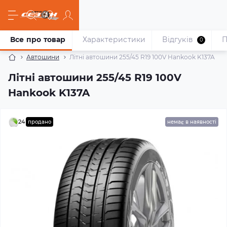
Все про товар
Характеристики
Відгуків
П
0
Автошини
Літні автошини 255/45 R19 100V Hankook K137A
Літні автошини 255/45 R19 100V
Hankook K137A
24
продано
немає в наявності