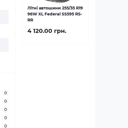
Літні автошини 255/35 R19
96W XL Federal SS595 RS-
RR
4 120.00 грн.
0
0
0
0
0