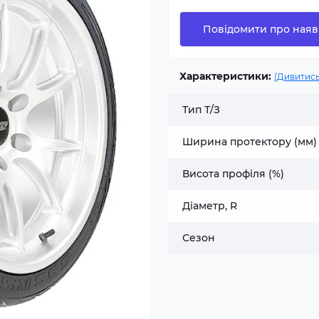
Повідомити про наяв
Характеристики:
(Дивитись
Тип Т/З
Ширина протектору (мм)
Висота профіля (%)
Діаметр, R
Сезон