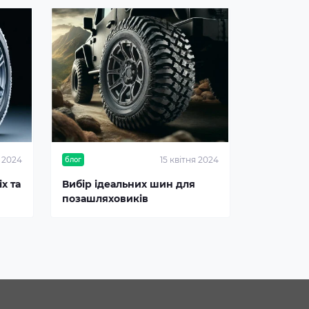
я 2024
15 квітня 2024
блог
х та
Вибір ідеальних шин для
позашляховиків