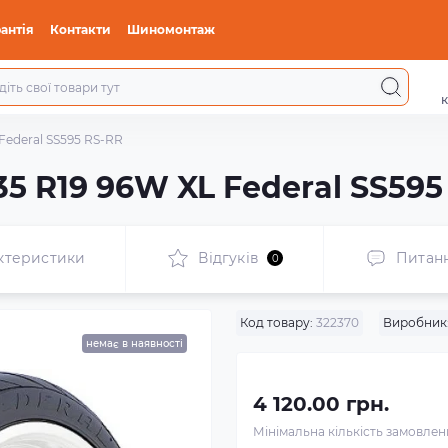
антія
Контакти
Шиномонтаж
к
 Federal SS595 RS-RR
35 R19 96W XL Federal SS595
ктеристики
Відгуків
Питан
0
Код товару:
322370
Виробник
немає в наявності
4 120.00 грн.
Мінімальна кількість замовле