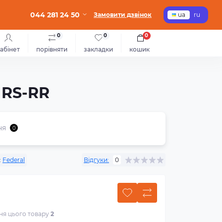
044 281 24 50
Замовити дзвінок
ua
ru
0
0
0
абінет
порівняти
закладки
кошик
 RS-RR
ня
0
:
Federal
Відгуки:
0
ння цього товару
2