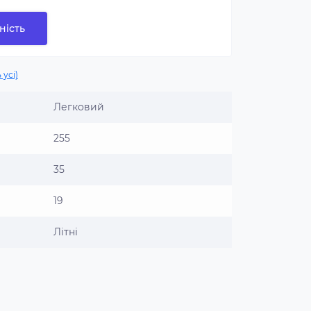
ність
 усі)
Легковий
255
35
19
Літні