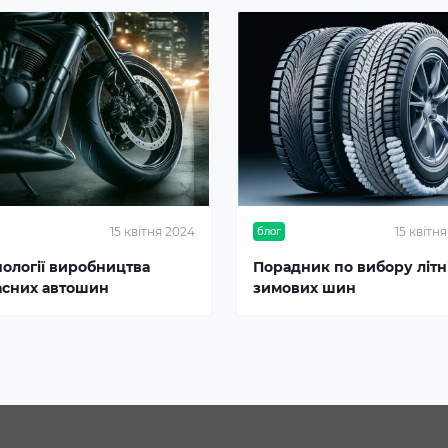
15 квітня 2024
15 квітн
блог
нології виробництва
Порадник по вибору літні
асних автошин
зимових шин