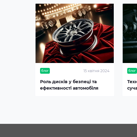
15 квітня 2024
блог
блог
Роль дисків у безпеці та
Тех
ефективності автомобіля
суч