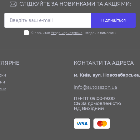
СЛІДКУЙТЕ ЗА НОВИНКАМИ ТА АКЦІЯМИ:
Підпишіться
Я прочитав
Угода користувача
і згоден з вимогами
УЛЯРНЕ
КОНТАКТИ ТА АДРЕСА
м. Київ, вул. Новозабарська,
ски
ни
info@autosezon.ua
ини
ПН-ПТ 09:00-19:00
СБ За домовленістю
НД Вихідний