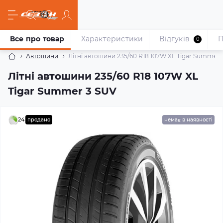
Все про товар
Характеристики
Відгуків
П
0
Автошини
Літні автошини 235/60 R18 107W XL Tigar Summer 
Літні автошини 235/60 R18 107W XL
Tigar Summer 3 SUV
24
продано
немає в наявності