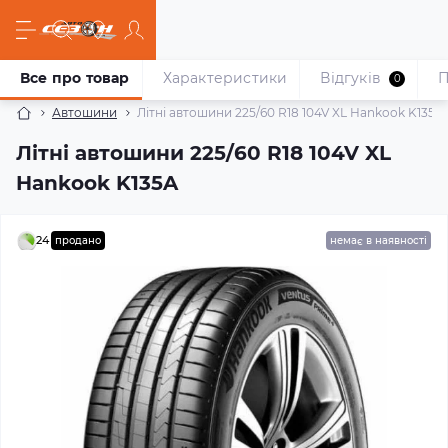
Все про товар
Характеристики
Відгуків
П
0
Автошини
Літні автошини 225/60 R18 104V XL Hankook K135A
Літні автошини 225/60 R18 104V XL
Hankook K135A
24
продано
немає в наявності