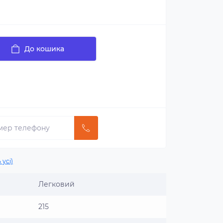
До кошика
 усі)
Легковий
215