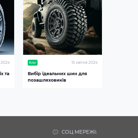
я 2024
15 квітня 2024
блог
х та
Вибір ідеальних шин для
позашляховиків
СОЦ МЕРЕЖІ: