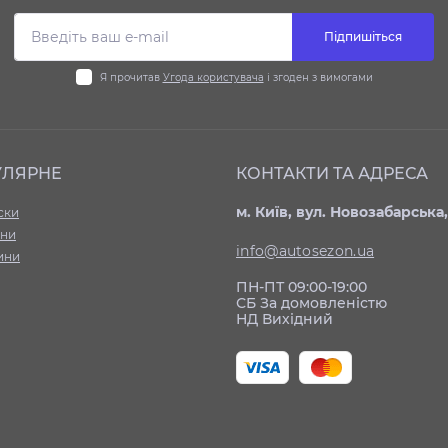
Підпишіться
Я прочитав
Угода користувача
і згоден з вимогами
УЛЯРНЕ
КОНТАКТИ ТА АДРЕСА
м. Київ, вул. Новозабарська,
ски
ни
info@autosezon.ua
ини
ПН-ПТ 09:00-19:00
СБ За домовленістю
НД Вихідний