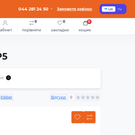
044 281 24 50
Замовити дзвінок
ua
ru
0
0
0
абінет
порівняти
закладки
кошик
P5
ня
0
Kleber
Відгуки:
0