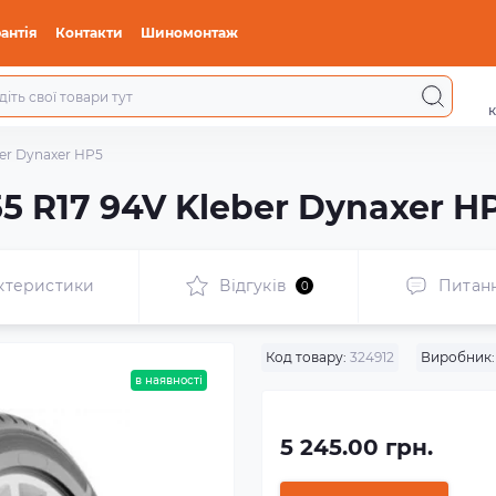
антія
Контакти
Шиномонтаж
к
ber Dynaxer HP5
55 R17 94V Kleber Dynaxer H
ктеристики
Відгуків
Питан
0
Код товару:
324912
Виробник:
в наявності
5 245.00 грн.