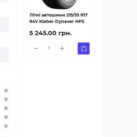
Літні автошини 215/55 R17
94V Kleber Dynaxer HP5
5 245.00 грн.
0
0
0
0
0