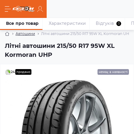
Все про товар
Характеристики
Відгуків
П
0
Автошини
Літні автошини 215/50 R17 95W XL Kormoran UHP
Літні автошини 215/50 R17 95W XL
Kormoran UHP
24
продано
немає в наявності