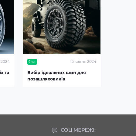
я 2024
15 квітня 2024
блог
х та
Вибір ідеальних шин для
позашляховиків
СОЦ МЕРЕЖІ: