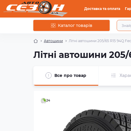
Доставка та оплата
Гар
Каталог товарів
Автошини
Літні автошини 205/65 R15 94Q Fede
Літні автошини 205/6
Все про товар
Хара
24