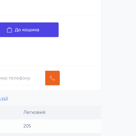
До кошика
 усі)
Легковий
205