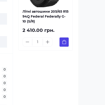
Літні автошини 205/65 R15
94Q Federal Federally G-
10 (S/R)
2 410.00 грн.
0
0
0
0
0