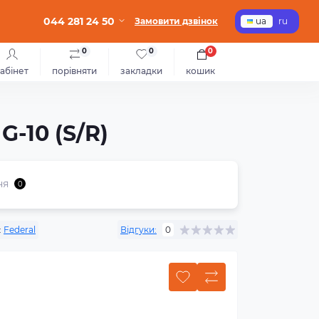
044 281 24 50
Замовити дзвінок
ua
ru
0
0
0
абінет
порівняти
закладки
кошик
G-10 (S/R)
ня
0
:
Federal
Відгуки:
0