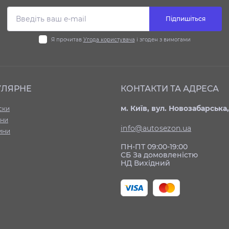
Підпишіться
Я прочитав
Угода користувача
і згоден з вимогами
УЛЯРНЕ
КОНТАКТИ ТА АДРЕСА
м. Київ, вул. Новозабарська,
ски
ни
info@autosezon.ua
ини
ПН-ПТ 09:00-19:00
СБ За домовленістю
НД Вихідний