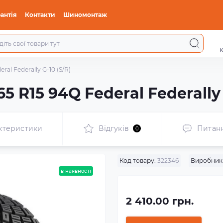
антія
Контакти
Шиномонтаж
к
ral Federally G-10 (S/R)
5 R15 94Q Federal Federally 
ктеристики
Відгуків
Питан
0
Код товару:
322346
Виробник
в наявності
2 410.00 грн.