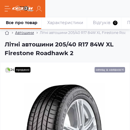
Все про товар
Характеристики
Відгуків
П
0
Автошини
Літні автошини 205/40 R17 84W XL Firestone Road
Літні автошини 205/40 R17 84W XL
Firestone Roadhawk 2
24
продано
немає в наявності