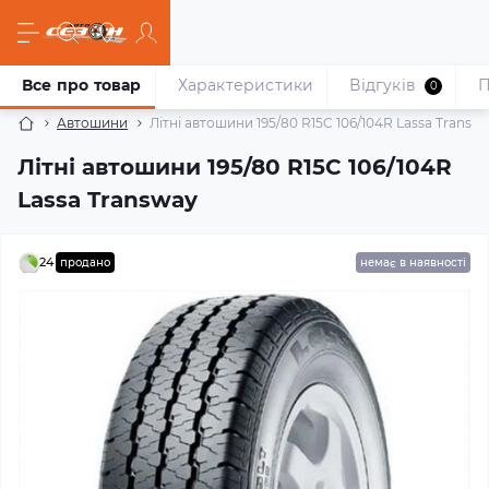
Все про товар
Характеристики
Відгуків
П
0
Автошини
Літні автошини 195/80 R15C 106/104R Lassa Transw
Літні автошини 195/80 R15C 106/104R
Lassa Transway
24
продано
немає в наявності