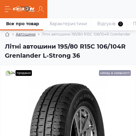
Все про товар
Характеристики
Відгуків
П
0
Автошини
Літні автошини 195/80 R15C 106/104R Grenlander L-
Літні автошини 195/80 R15C 106/104R
Grenlander L-Strong 36
24
продано
немає в наявності