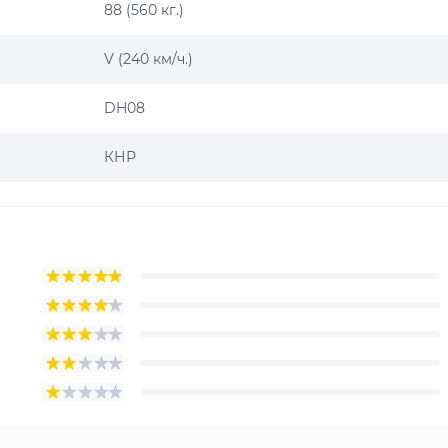
88 (560 кг.)
V (240 км/ч.)
DH08
КНР