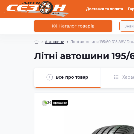
Доставка та оплата
Гар
Каталог товарів
Автошини
Літні автошини 195/60 R15 88V Do
Літні автошини 195/
Все про товар
Хара
24
продано