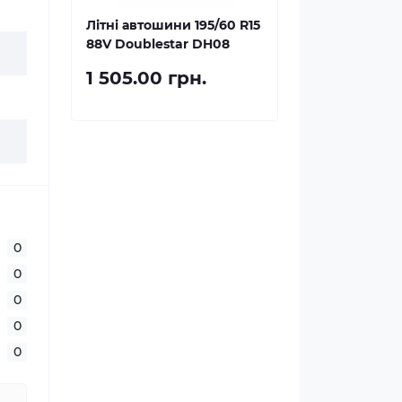
Літні автошини 195/60 R15
88V Doublestar DH08
1 505.00 грн.
0
0
0
0
0