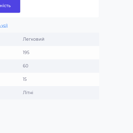
ність
 усі)
Легковий
195
60
15
Літні