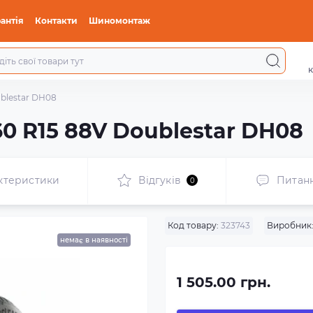
антія
Контакти
Шиномонтаж
к
ublestar DH08
60 R15 88V Doublestar DH08
ктеристики
Відгуків
Питан
0
Код товару:
323743
Виробник
немає в наявності
1 505.00 грн.