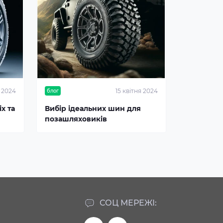
я 2024
15 квітня 2024
блог
х та
Вибір ідеальних шин для
позашляховиків
СОЦ МЕРЕЖІ: