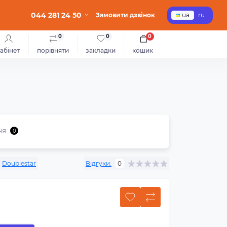
044 281 24 50
Замовити дзвінок
ua
ru
0
0
0
абінет
порівняти
закладки
кошик
ня
0
:
Doublestar
Відгуки:
0