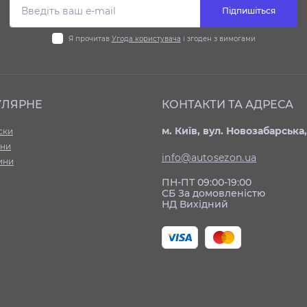
Підпишіться
Я прочитав
Угода користувача
і згоден з вимогами
УЛЯРНЕ
КОНТАКТИ ТА АДРЕСА
м. Київ, вул. Новозабарська,
ски
ни
info@autosezon.ua
ини
ПН-ПТ 09:00-19:00
СБ За домовленістю
НД Вихідний