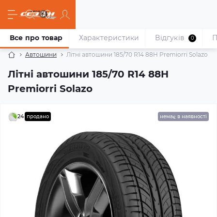
Все про товар
Характеристики
Відгуків
П
0
Автошини
Літні автошини 185/70 R14 88H Premiorri Solazo
Літні автошини 185/70 R14 88H
Premiorri Solazo
24
продано
немає в наявності