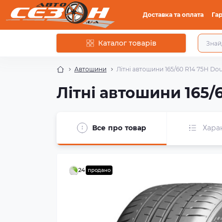
Доставка та оплата
Гар
Каталог товарів
Автошини
Літні автошини 165/60 R14 75H Do
Літні автошини 165/
Все про товар
Хара
24
продано