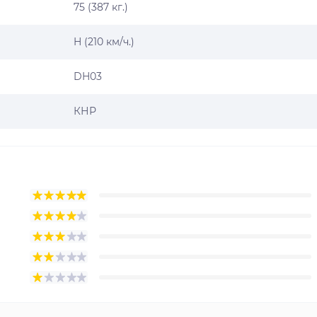
75 (387 кг.)
H (210 км/ч.)
DH03
КНР