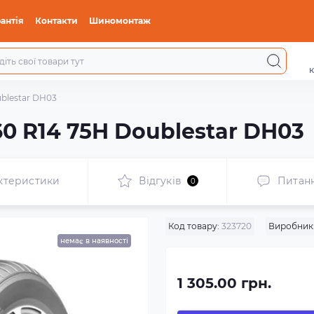
антія
Контакти
Шиномонтаж
к
ublestar DH03
60 R14 75H Doublestar DH03
ктеристики
Відгуків
Питан
0
Код товару:
323720
Виробник
немає в наявності
1 305.00 грн.