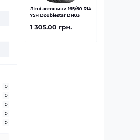
Літні автошини 165/60 R14
75H Doublestar DH03
1 305.00 грн.
0
0
0
0
0