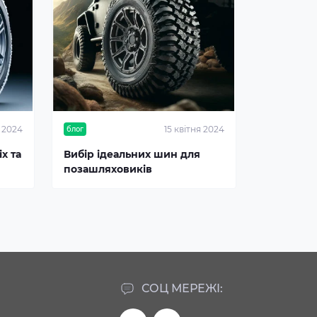
я 2024
15 квітня 2024
блог
х та
Вибір ідеальних шин для
позашляховиків
СОЦ МЕРЕЖІ: