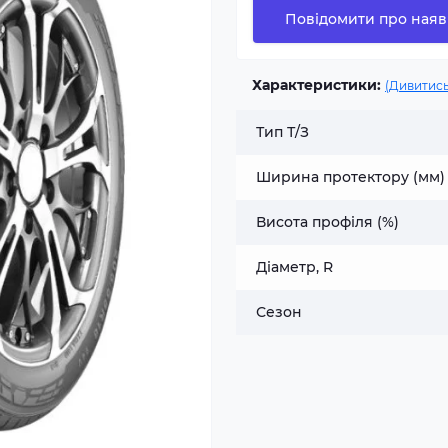
Повідомити про наяв
Характеристики:
(Дивитись
Тип Т/З
Ширина протектору (мм)
Висота профіля (%)
Діаметр, R
Сезон