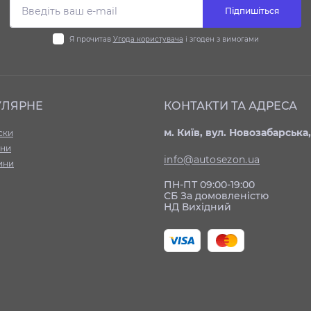
Підпишіться
Я прочитав
Угода користувача
і згоден з вимогами
УЛЯРНЕ
КОНТАКТИ ТА АДРЕСА
м. Київ, вул. Новозабарська,
ски
ни
info@autosezon.ua
ини
ПН-ПТ 09:00-19:00
СБ За домовленістю
НД Вихідний