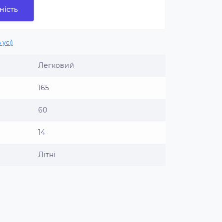
ність
 усі)
Легковий
165
60
14
Літні