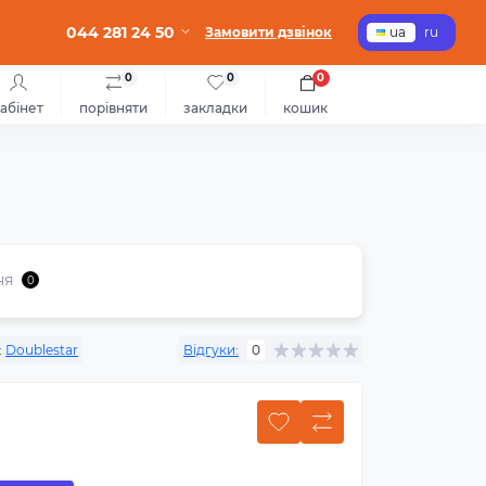
044 281 24 50
Замовити дзвінок
ua
ru
0
0
0
абінет
порівняти
закладки
кошик
ня
0
:
Doublestar
Відгуки:
0