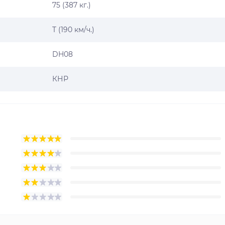
75 (387 кг.)
T (190 км/ч.)
DH08
КНР