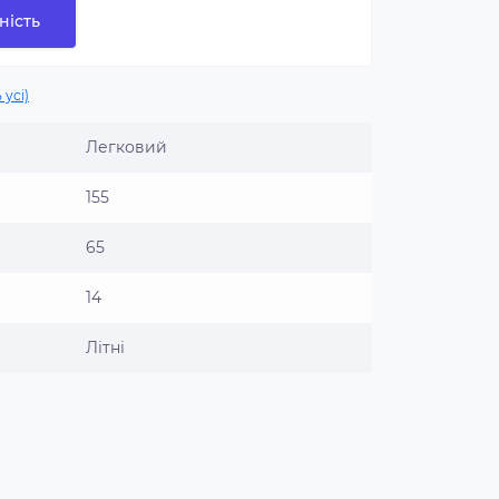
ність
 усі)
Легковий
155
65
14
Літні