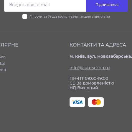
Підпишіться
Я прочитав
Угода користувача
і згоден з вимогами
УЛЯРНЕ
КОНТАКТИ ТА АДРЕСА
м. Київ, вул. Новозабарська,
ски
ни
info@autosezon.ua
ини
ПН-ПТ 09:00-19:00
СБ За домовленістю
НД Вихідний