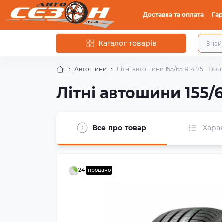
Доставка та оплата
Гар
Каталог товарів
Автошини
Літні автошини 155/65 R14 75T Do
Літні автошини 155/
Все про товар
Хара
24
продано