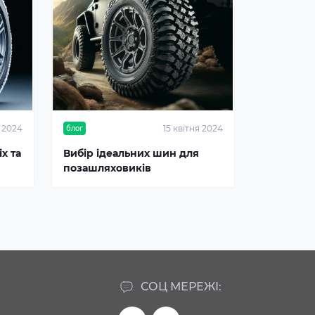
я 2024
15 квітня 2024
блог
х та
Вибір ідеальних шин для
позашляховиків
СОЦ МЕРЕЖІ: