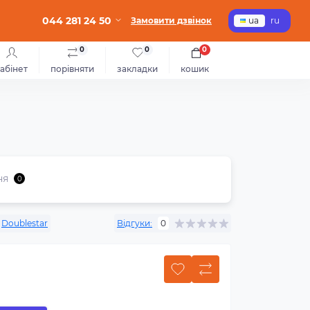
044 281 24 50
Замовити дзвінок
ua
ru
0
0
0
абінет
порівняти
закладки
кошик
ня
0
Doublestar
Відгуки:
0