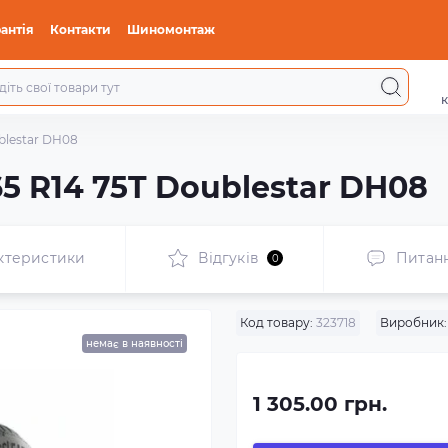
антія
Контакти
Шиномонтаж
к
ublestar DH08
65 R14 75T Doublestar DH08
ктеристики
Відгуків
Питан
0
Код товару:
323718
Виробник:
немає в наявності
1 305.00 грн.