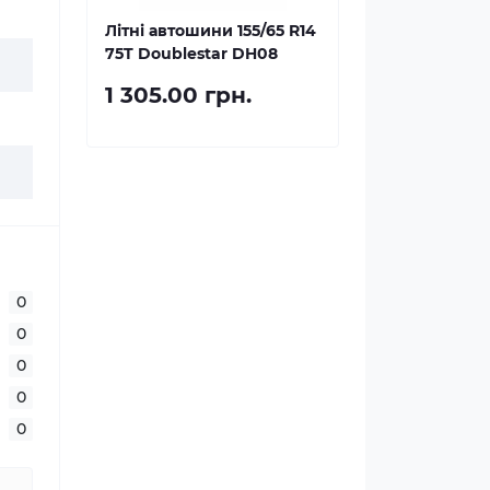
Літні автошини 155/65 R14
75T Doublestar DH08
1 305.00 грн.
0
0
0
0
0