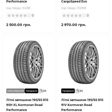
Performance
CargoSpeed Evo
Код товару:
314581
Код товару:
312908
0
0
2 500.00 грн.
2 970.00 грн.
24
24
популярний
продано
продано
Літні автошини 195/65 R15
Літні автошини 195/65 R15
95H XL Kormoran Road
91V Kormoran Road
Performance
Performance