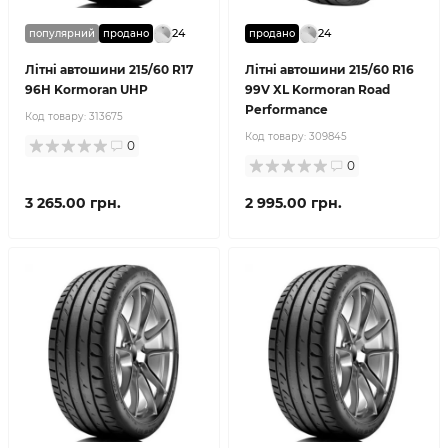
24
24
популярний
продано
продано
Літні автошини 215/60 R17
Літні автошини 215/60 R16
96H Kormoran UHP
99V XL Kormoran Road
Performance
Код товару:
313675
Код товару:
309845
0
0
3 265.00 грн.
2 995.00 грн.