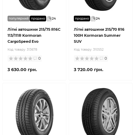
24
24
популярний
продано
продано
Літні автошини 215/75 R16C
Літні автошини 215/70 R16
113/111R Kormoran
100H Kormoran Summer
CargoSpeed Evo
SUV
Код товару:
313678
Код товару:
310552
0
0
3 630.00 грн.
3 720.00 грн.