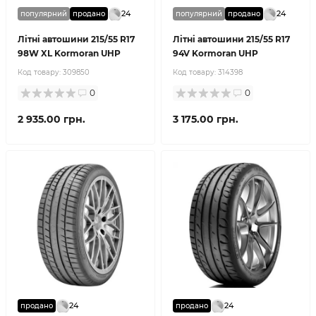
24
24
популярний
продано
популярний
продано
Літні автошини 215/55 R17
Літні автошини 215/55 R17
98W XL Kormoran UHP
94V Kormoran UHP
Код товару:
309850
Код товару:
314398
0
0
2 935.00 грн.
3 175.00 грн.
24
24
продано
продано