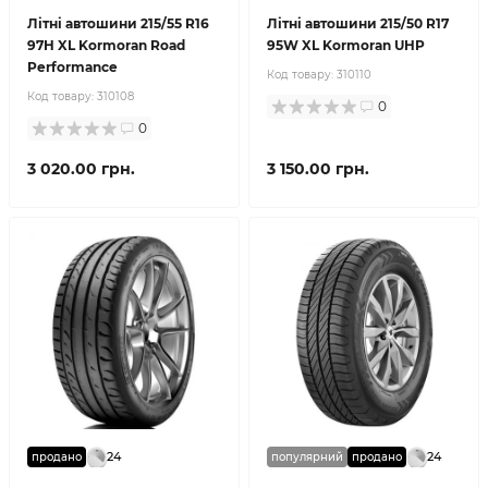
Літні автошини 215/55 R16
Літні автошини 215/50 R17
97H XL Kormoran Road
95W XL Kormoran UHP
Performance
Код товару:
310110
Код товару:
310108
0
0
3 020.00 грн.
3 150.00 грн.
24
24
продано
популярний
продано