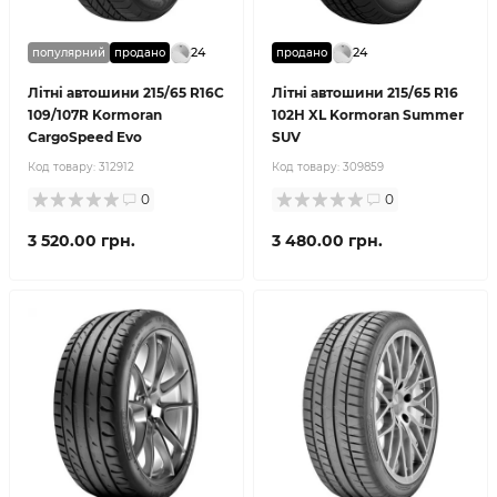
24
24
популярний
продано
продано
Літні автошини 215/65 R16C
Літні автошини 215/65 R16
109/107R Kormoran
102H XL Kormoran Summer
CargoSpeed Evo
SUV
Код товару:
312912
Код товару:
309859
0
0
3 520.00 грн.
3 480.00 грн.