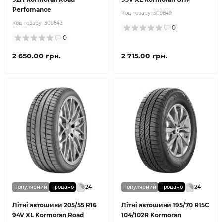
Perfomance
Код товару:
309849
Код товару:
309843
0
0
2 650.00 грн.
2 715.00 грн.
24
24
популярний
продано
популярний
продано
Літні автошини 205/55 R16
Літні автошини 195/70 R15C
94V XL Kormoran Road
104/102R Kormoran