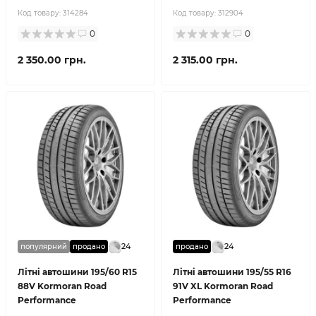
Код товару:
314284
Код товару:
312904
0
0
2 350.00 грн.
2 315.00 грн.
24
24
популярний
продано
продано
Літні автошини 195/60 R15
Літні автошини 195/55 R16
88V Kormoran Road
91V XL Kormoran Road
Performance
Performance