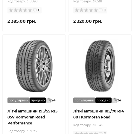
Код товару:
310098
Код товару:
318581
0
0
2 385.00 грн.
2 320.00 грн.
24
24
популярний
продано
популярний
продано
Літні автошини 195/55 R15
Літні автошини 185/70 R14
85V Kormoran Road
88T Kormoran Road
Performance
Код товару:
310545
Код товару:
313673
0