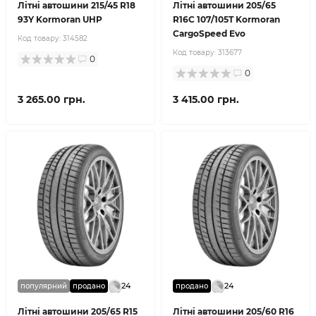
Літні автошини 215/45 R18
Літні автошини 205/65
93Y Kormoran UHP
R16C 107/105T Kormoran
CargoSpeed Evo
Код товару:
314582
Код товару:
313677
0
0
3 265.00 грн.
3 415.00 грн.
24
24
популярний
продано
продано
Літні автошини 205/65 R15
Літні автошини 205/60 R16