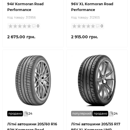
94V Kormoran Road
96V XL Kormoran Road
Performance
Performance
Код товару:
313956
Код товару:
312905
0
0
2 675.00 грн.
2 915.00 грн.
24
24
продано
популярний
продано
Літні автошини 205/60 R16
Літні автошини 205/55 R17
92H Kormoran Road
95V XL Kormoran UHP