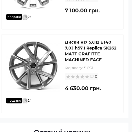
7 100.00 грн.
24
продано
Диски R17 5X112 ET40
7,0J h57,1 Replica SK262
MATT GRAFITTE
MACHINED FACE
Код товару:
311993
0
4 630.00 грн.
24
продано