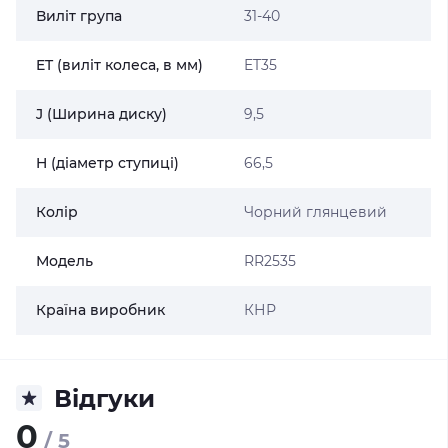
Виліт група
31-40
ET (виліт колеса, в мм)
ET35
J (Ширина диску)
9,5
H (діаметр ступиці)
66,5
Колір
Чорний глянцевий
Модель
RR2535
Країна виробник
КНР
Відгуки
0
/ 5