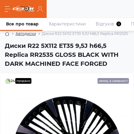
Все про товар
Характеристики
Відгуків
П
0
Автодиски
Диски R22 5X112 ET35 9,5J h66,5 Replica RR25
Диски R22 5X112 ET35 9,5J h66,5
Replica RR2535 GLOSS BLACK WITH
DARK MACHINED FACE FORGED
24
продано
немає в наявності