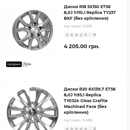
Диски R18 5X150 ET56
8,0J h110,1 Replica TY237
BKF (без кріплення)
Код товару:
312695
0
4 205.00 грн.
24
продано
Диски R20 6X139,7 ET58
8,0J h95,1 Replica
TY0324 Gloss Grafite
Machined Face (без
кріплення)
Код товару:
314882
0