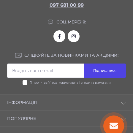
097 681 00 99
СОЦ МЕРЕЖІ:
СЛІДКУЙТЕ ЗА НОВИНКАМИ ТА АКЦІЯМИ:
Підпишіться
Я прочитав
Угода користувача
і згоден з вимогами
ІНФОРМАЦІЯ
Доставка та оплата
ПОПУЛЯРНЕ
Гарантія
Контакти
Автодиски