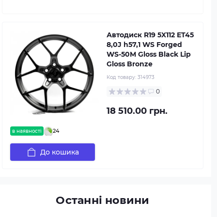
Автодиск R19 5X112 ET45
8,0J h57,1 WS Forged
WS-50M Gloss Black Lip
Gloss Bronze
Код товару:
314973
0
18 510.00 грн.
24
в наявності
До кошика
Останні новини