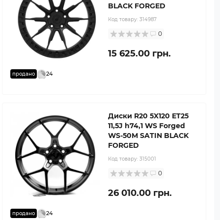
BLACK FORGED
Код товару:
314987
0
15 625.00 грн.
24
продано
Диски R20 5X120 ET25
11,5J h74,1 WS Forged
WS-50M SATIN BLACK
FORGED
Код товару:
315001
0
26 010.00 грн.
24
продано