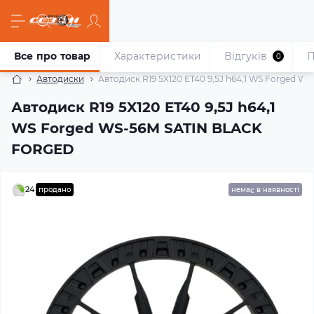
Все про товар
Характеристики
Відгуків
П
0
Автодиски
Автодиск R19 5X120 ET40 9,5J h64,1 WS Forged 
Автодиск R19 5X120 ET40 9,5J h64,1
WS Forged WS-56M SATIN BLACK
FORGED
24
продано
немає в наявності