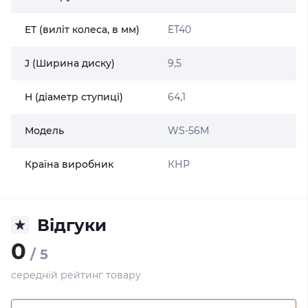
ET (виліт колеса, в мм)
ET40
J (Ширина диску)
9,5
H (діаметр ступиці)
64,1
Модель
WS-56M
Країна виробник
КНР
Відгуки
0
/ 5
середній рейтинг товару