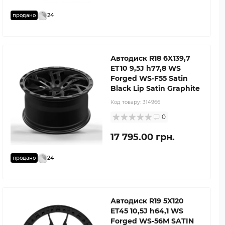
24
продано
Автодиск R18 6X139,7
ET10 9,5J h77,8 WS
Forged WS-F55 Satin
Black Lip Satin Graphite
Код товару:
314966
0
17 795.00 грн.
24
продано
Автодиск R19 5X120
ET45 10,5J h64,1 WS
Forged WS-56M SATIN