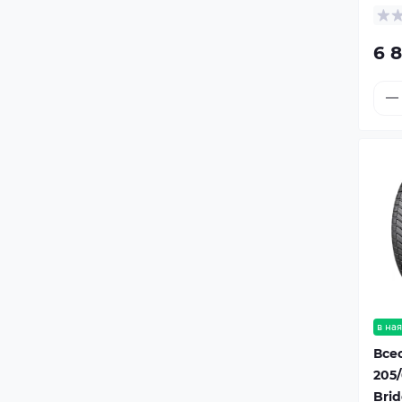
6 8
в ная
Все
205/
Bri