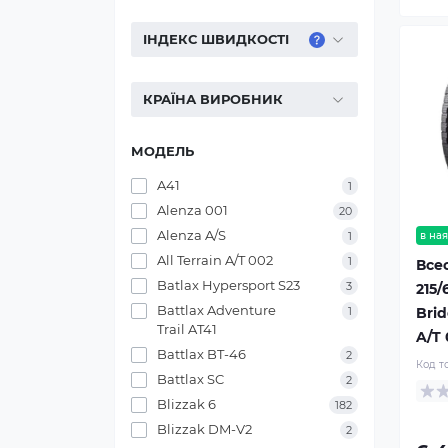
ІНДЕКС ШВИДКОСТІ
КРАЇНА ВИРОБНИК
МОДЕЛЬ
A41
1
Alenza 001
20
Alenza A/S
1
в ная
All Terrain A/T 002
1
Все
Batlax Hypersport S23
3
215/
Battlax Adventure
1
Bri
Trail AT41
A/T
Battlax BT-46
2
Код т
Battlax SC
2
Blizzak 6
182
Blizzak DM-V2
2