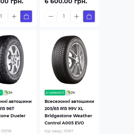
.00 грн.
6 600.00 грн.
24
24
і
в наявності
онні автошини
Всесезонні автошини
R15 96T
205/65 R15 99V XL
tone Dueler
Bridgestone Weather
Control A005 EVO
:
319799
Код товару:
331817