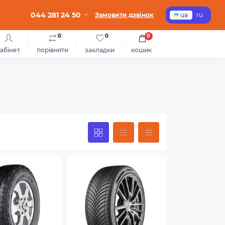
044 281 24 50
Замовити дзвінок
ua
ru
0
0
0
абінет
порівняти
закладки
кошик