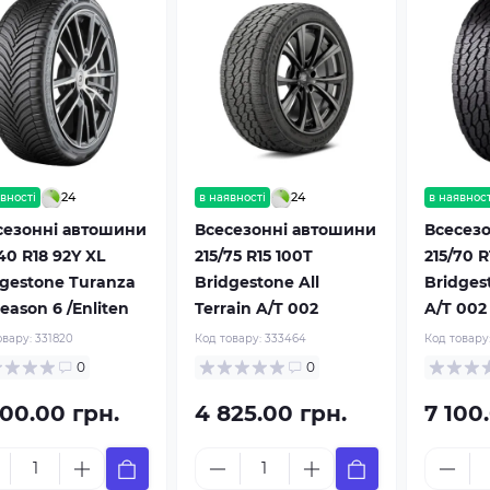
24
24
вності
в наявності
в наявност
сезонні автошини
Всесезонні автошини
Всесез
40 R18 92Y XL
215/75 R15 100T
215/70 R
dgestone Turanza
Bridgestone All
Bridges
Season 6 /Enliten
Terrain A/T 002
A/T 002
овару:
331820
Код товару:
333464
Код товару
0
0
900.00 грн.
4 825.00 грн.
7 100