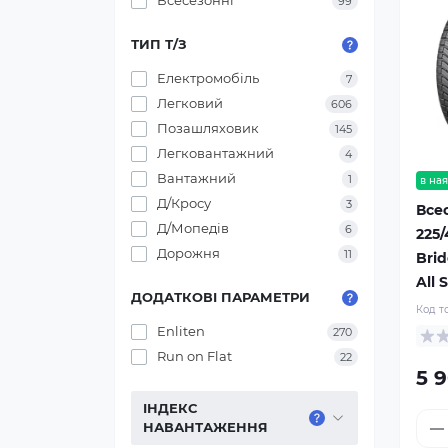
Всесезонні
99
ТИП Т/З
Електромобіль
7
Легковий
606
Позашляховик
145
Легковантажний
4
Вантажний
1
в ная
Д/Кросу
3
Все
Д/Мопедів
6
225/
Дорожня
11
Bri
All 
ДОДАТКОВІ ПАРАМЕТРИ
Код т
Enliten
270
Run on Flat
22
5 
ІНДЕКС
НАВАНТАЖЕННЯ