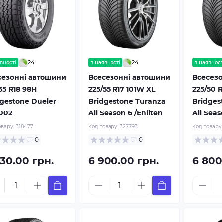
24
24
вності
в наявності
в наявност
сезонні автошини
Всесезонні автошини
Всесез
55 R18 98H
225/55 R17 101W XL
225/50 
dgestone Dueler
Bridgestone Turanza
Bridges
 002
All Season 6 /Enliten
All Seas
овару:
318477
Код товару:
327793
Код товару
0
0
930.00 грн.
6 900.00 грн.
6 800