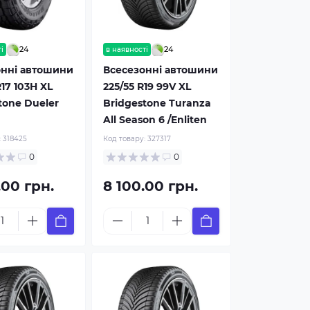
24
24
і
в наявності
онні автошини
Всесезонні автошини
17 103H XL
225/55 R19 99V XL
tone Dueler
Bridgestone Turanza
All Season 6 /Enliten
:
318425
Код товару:
327317
0
0
.00 грн.
8 100.00 грн.