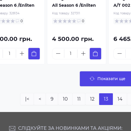
Season 6 /Enliten
All Season 6 /Enliten
A/T 002
овару:
328134
Код товару:
327311
Код товару
0
0
800.00 грн.
4 500.00 грн.
6 465
Показати ще
|<
<
9
10
11
12
13
14
СЛІДКУЙТЕ ЗА НОВИНКАМИ ТА АКЦІЯМИ: