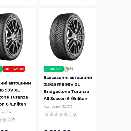
24
і
закінчується
в наявності
Всесезонні автошини
онні автошини
215/55 R18 99V XL
16 99V XL
Bridgestone Turanza
tone Turanza
All Season 6 /Enliten
on 6 /Enliten
Код товару:
327313
:
327314
0
0