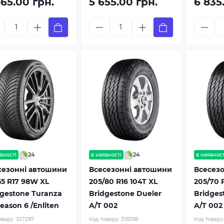
465.00 грн.
5 655.00 грн.
6 835
24
24
вності
в наявності
в наявност
сезонні автошини
Всесезонні автошини
Всесез
55 R17 98W XL
205/80 R16 104T XL
205/70 
dgestone Turanza
Bridgestone Dueler
Bridges
Season 6 /Enliten
A/T 002
A/T 002
овару:
327287
Код товару:
318398
Код товару