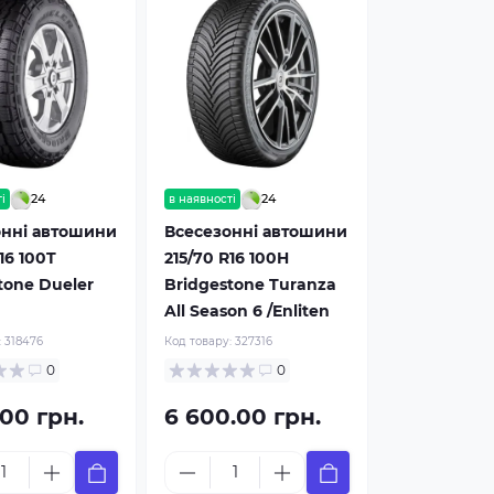
24
24
і
в наявності
онні автошини
Всесезонні автошини
16 100T
215/70 R16 100H
tone Dueler
Bridgestone Turanza
All Season 6 /Enliten
:
318476
Код товару:
327316
0
0
.00 грн.
6 600.00 грн.