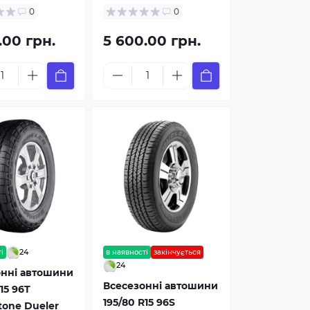
0
0
.00 грн.
5 600.00 грн.
24
і
в наявності
закінчується
24
онні автошини
Всесезонні автошини
15 96T
195/80 R15 96S
tone Dueler