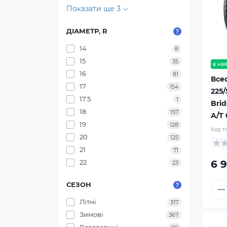
Показати ще 3
ДІАМЕТР, R
14
8
15
35
в ная
16
81
Все
17
154
225/
17.5
1
Bri
18
157
A/T
19
128
Код т
20
125
21
71
6 
22
23
СЕЗОН
Літні
317
Зимові
367