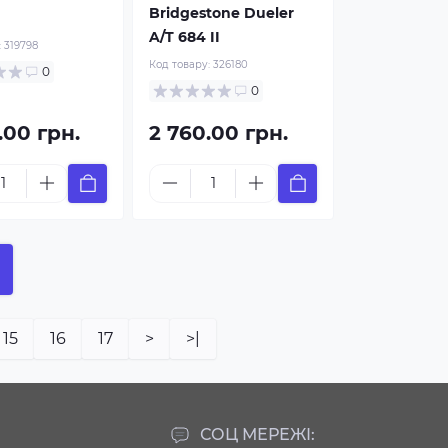
Bridgestone Dueler
A/T 684 II
:
319798
Код товару:
326180
0
0
.00 грн.
2 760.00 грн.
15
16
17
>
>|
СОЦ МЕРЕЖІ: