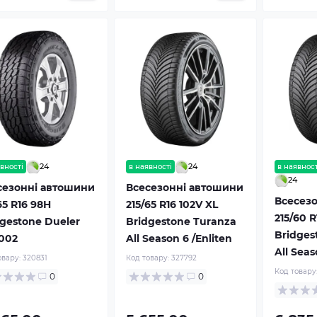
24
24
вності
в наявності
в наявност
24
сезонні автошини
Всесезонні автошини
Всесез
65 R16 98H
215/65 R16 102V XL
215/60 R
dgestone Dueler
Bridgestone Turanza
Bridges
 002
All Season 6 /Enliten
All Seas
овару:
320831
Код товару:
327792
Код товару
0
0