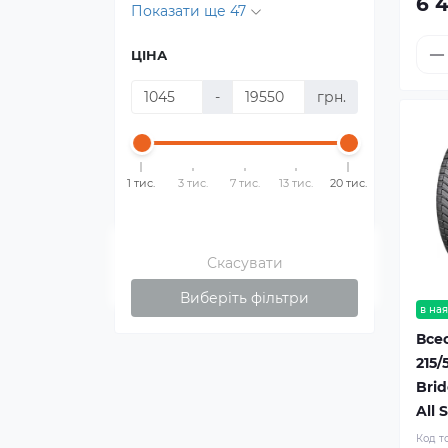
6 
Показати ще 47
ЦІНА
-
грн.
1 тис.
3 тис.
7 тис.
13 тис.
20 тис.
Скасувати
Виберіть фільтри
в ная
Все
215/
Bri
All 
Код т