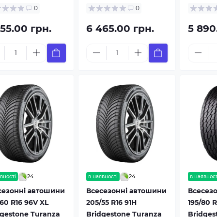
0
0
55.00 грн.
6 465.00 грн.
5 890
24
24
вності
в наявності
в наявност
сезонні автошини
Всесезонні автошини
Всесез
60 R16 96V XL
205/55 R16 91H
195/80 R
dgestone Turanza
Bridgestone Turanza
Bridges