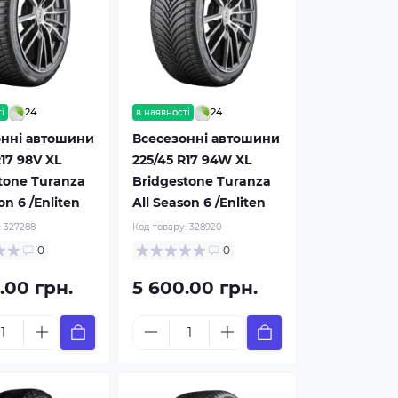
24
24
і
в наявності
онні автошини
Всесезонні автошини
R17 98V XL
225/45 R17 94W XL
tone Turanza
Bridgestone Turanza
on 6 /Enliten
All Season 6 /Enliten
:
327288
Код товару:
328920
0
0
.00 грн.
5 600.00 грн.