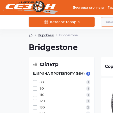
Доставка та оплата
Гар
Каталог товарів
Виробник
Bridgestone
Bridgestone
Фільтр
Сор
ШИРИНА ПРОТЕКТОРУ (ММ)
80
1
90
1
110
1
120
3
130
2