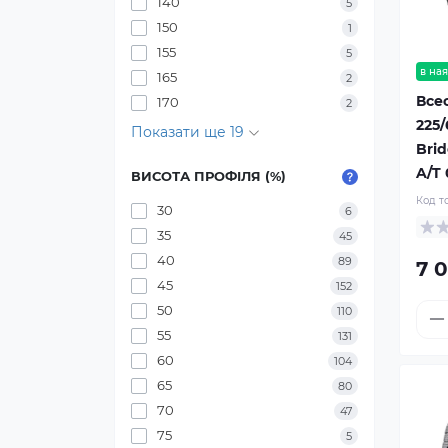
140
5
150
1
155
5
в ная
165
2
Все
170
2
225/
Показати ще 19
Bri
A/T
ВИСОТА ПРОФІЛЯ (%)
Код т
30
6
35
45
40
89
7 0
45
152
50
110
55
131
60
104
65
80
70
47
75
5