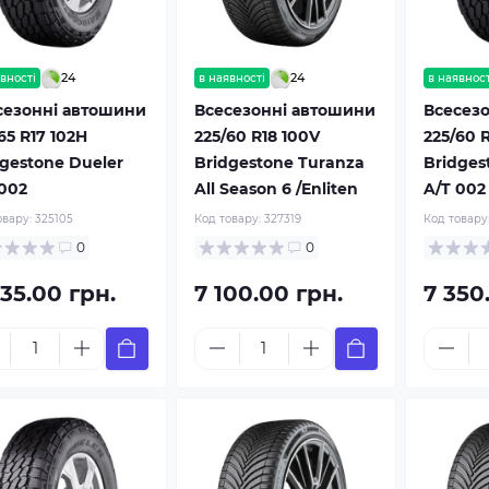
24
24
вності
в наявності
в наявност
сезонні автошини
Всесезонні автошини
Всесез
65 R17 102H
225/60 R18 100V
225/60 R
dgestone Dueler
Bridgestone Turanza
Bridges
 002
All Season 6 /Enliten
A/T 002
овару:
325105
Код товару:
327319
Код товару
0
0
35.00 грн.
7 100.00 грн.
7 350