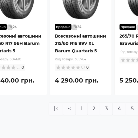
24
24
ано
продано
продано
сезонні автошини
Всесезонні автошини
265/70 
/60 R17 96H Barum
215/60 R16 99V XL
Bravuri
taris 5
Barum Quartaris 5
Код товару
овару:
304610
Код товару:
305764
0
0
640.00 грн.
4 290.00 грн.
5 250
|<
<
1
2
3
4
5