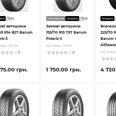
24
24
ано
популярний
продано
продано
ові автошини
Зимові автошини
Всесез
65 R14 82T Barum
155/70 R13 75T Barum
225/70 R
ris 5
Polaris 5
Barum V
AllSeas
овару:
294255
Код товару:
294254
Код товару
0
0
75.00 грн.
1 750.00 грн.
4 720