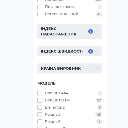
Позашляховик
1
Легковантажний
41
ІНДЕКС
НАВАНТАЖЕННЯ
ІНДЕКС ШВИДКОСТІ
КРАЇНА ВИРОБНИК
МОДЕЛЬ
Bravuris 4X4
1
Bravuris 5HM
57
Brillantis 2
3
Polaris 5
43
Polaris 6
16