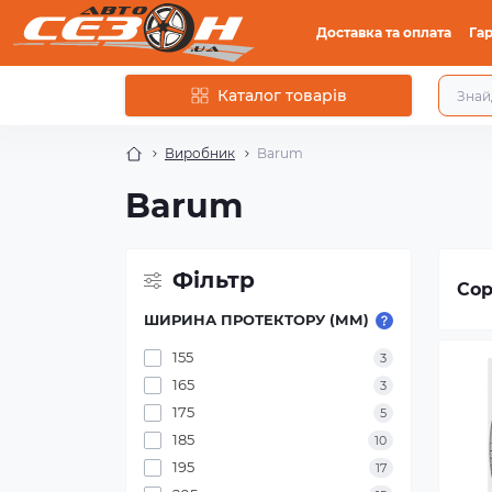
Доставка та оплата
Гар
Каталог товарів
Виробник
Barum
Barum
Фільтр
Сор
ШИРИНА ПРОТЕКТОРУ (ММ)
155
3
165
3
175
5
185
10
195
17