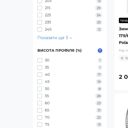
205
15
215
29
225
34
прод
235
25
Зим
245
12
175/
Показати ще 3
Pola
ВИСОТА ПРОФІЛЯ (%)
Код т
30
1
35
1
40
17
2 0
45
19
50
8
55
28
60
23
65
31
70
22
75
13