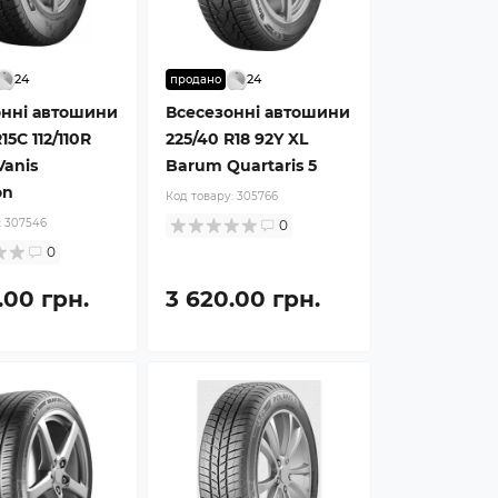
24
24
продано
онні автошини
Всесезонні автошини
15C 112/110R
225/40 R18 92Y XL
anis
Barum Quartaris 5
on
Код товару:
305766
:
307546
0
0
.00 грн.
3 620.00 грн.