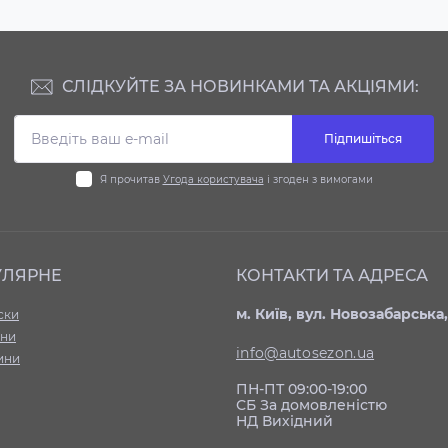
СЛІДКУЙТЕ ЗА НОВИНКАМИ ТА АКЦІЯМИ:
Підпишіться
Я прочитав
Угода користувача
і згоден з вимогами
УЛЯРНЕ
КОНТАКТИ ТА АДРЕСА
м. Київ, вул. Новозабарська,
ски
ни
info@autosezon.ua
ини
ПН-ПТ 09:00-19:00
СБ За домовленістю
НД Вихідний