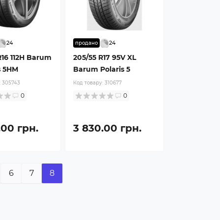
24
24
продано
R16 112H Barum
205/55 R17 95V XL
s 5HM
Barum Polaris 5
:
305743
Код товару:
310677
0
0
.00 грн.
3 830.00 грн.
6
7
8