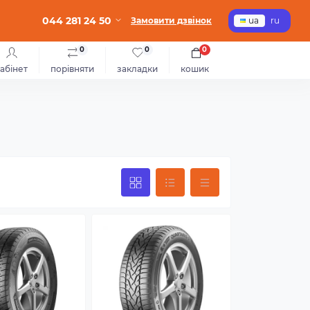
044 281 24 50
Замовити дзвінок
ua
ru
0
0
0
абінет
порівняти
закладки
кошик