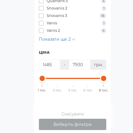
Quartaris 5
4
Snovanis 2
1
Snovanis 3
16
Vanis
1
Vanis 2
4
Показати ще 2
ЦІНА
-
грн.
1 тис.
3 тис.
5 тис.
6 тис.
8 тис.
Скасувати
Виберіть фільтри