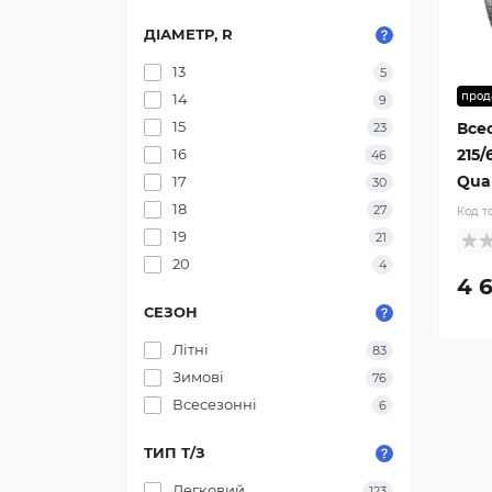
ДІАМЕТР, R
13
5
прод
14
9
15
Все
23
215
16
46
Quar
17
30
18
27
Код т
19
21
20
4
4 
СЕЗОН
Літні
83
Зимові
76
Всесезонні
6
ТИП Т/З
Легковий
123