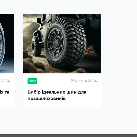
я 2024
15 квітня 2024
блог
х та
Вибір ідеальних шин для
позашляховиків