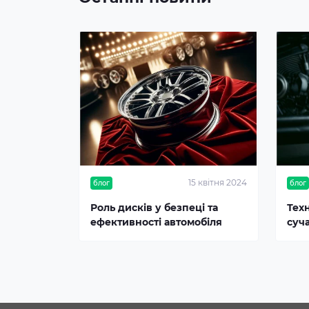
15 квітня 2024
блог
блог
Роль дисків у безпеці та
Тех
ефективності автомобіля
суч