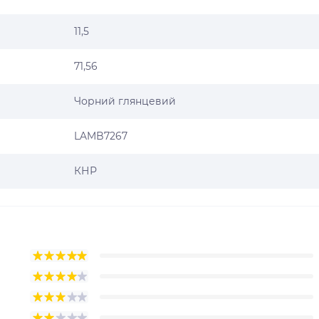
11,5
71,56
Чорний глянцевий
LAMB7267
КНР