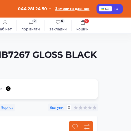
044 281 24 50
Замовити дзвінок
ua
ru
0
0
0
абінет
порівняти
закладки
кошик
LAMB7267 GLOSS BLACK
ня
0
Replica
Відгуки:
0