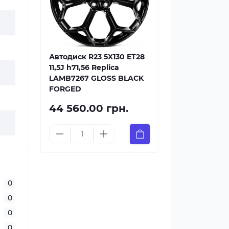
Автодиск R23 5X130 ET28
11,5J h71,56 Replica
LAMB7267 GLOSS BLACK
FORGED
44 560.00 грн.
0
0
0
0