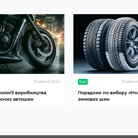
15 квітня 2024
15 квітн
блог
нології виробництва
Порадник по вибору літні
асних автошин
зимових шин