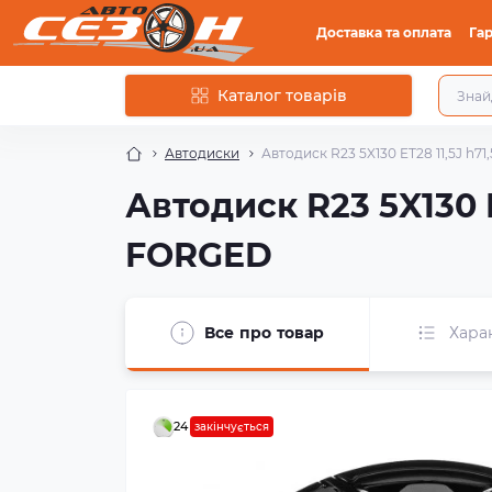
Доставка та оплата
Гар
Каталог товарів
Автодиски
Автодиск R23 5X130 ET28 11,5J h
Автодиск R23 5X130 
FORGED
Все про товар
Хара
24
закінчується