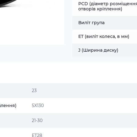
PCD (діаметр розміщенн
отворів кріплення)
Виліт група
ET (виліт колеса, в мм)
J (Ширина диску)
23
плення)
5X130
21-30
ET28