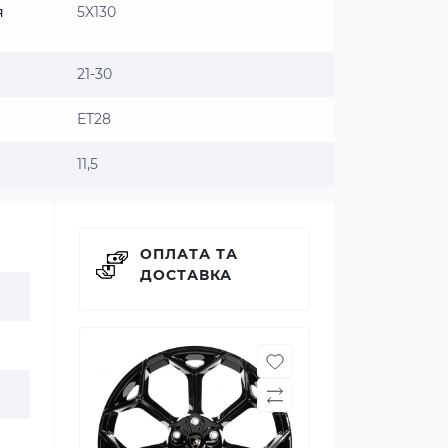
я
5X130
21-30
ET28
11,5
ОПЛАТА ТА
ДОСТАВКА