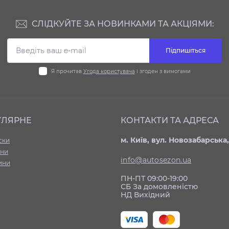
СЛІДКУЙТЕ ЗА НОВИНКАМИ ТА АКЦІЯМИ:
Підпишіться
Я прочитав
Угода користувача
і згоден з вимогами
УЛЯРНЕ
КОНТАКТИ ТА АДРЕСА
м. Київ, вул. Новозабарська,
ски
ни
info@autosezon.ua
ини
ПН-ПТ 09:00-19:00
СБ За домовленістю
НД Вихідний