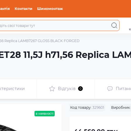
антія
Контакти
Шиномонтаж
к
71,56 Replica LAMB7267 GLOSS BLACK FORGED
ET28 11,5J h71,56 Replica 
ктеристики
Відгуків
Питан
0
Код товару:
329601
Виробник:
в наявності