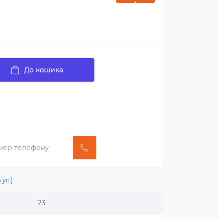
До кошика
 усі)
23