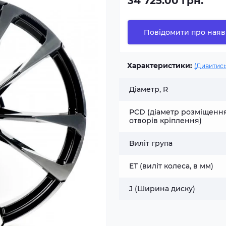
34 725.00 грн.
Повідомити про наяв
Характеристики:
(Дивитись
Діаметр, R
PCD (діаметр розміщенн
отворів кріплення)
Виліт група
ET (виліт колеса, в мм)
J (Ширина диску)