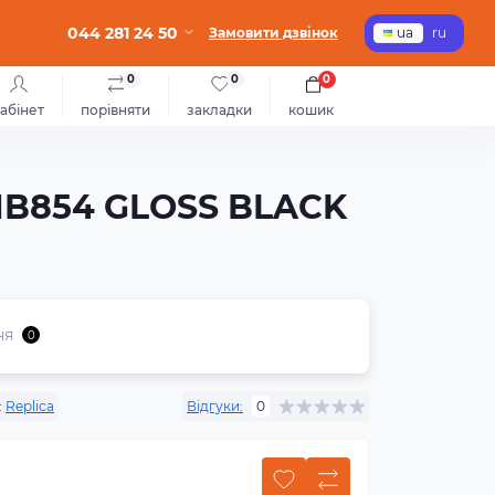
044 281 24 50
Замовити дзвінок
ua
ru
0
0
0
абінет
порівняти
закладки
кошик
LAMB854 GLOSS BLACK
ня
0
:
Replica
Відгуки:
0