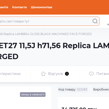
антія
Контакти
Шиномонтаж
к
h71,56 Replica LAMB854 GLOSS BLACK MACHINED FACE FORGED
ET27 11,5J h71,56 Replica 
RGED
ктеристики
Відгуків
Питан
0
Код товару:
322283
Виробник
немає в наявності