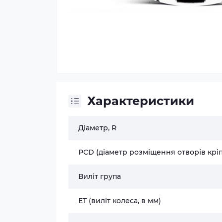
Характеристики
Діаметр, R
PCD (діаметр розміщення отворів крі
Виліт група
ET (виліт колеса, в мм)