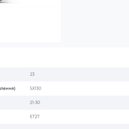
23
плення)
5X130
21-30
ET27