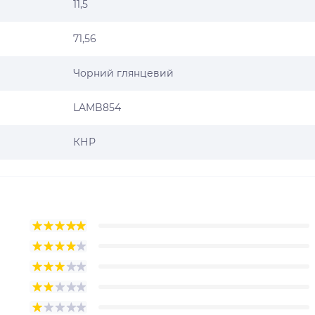
11,5
71,56
Чорний глянцевий
LAMB854
КНР