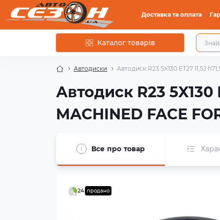
Доставка та оплата
Гар
Каталог товарів
Автодиски
Автодиск R23 5X130 ET27 11,5J 
Автодиск R23 5X130 
MACHINED FACE FO
Все про товар
Хара
24
продано