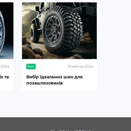
я 2024
15 квітня 2024
блог
х та
Вибір ідеальних шин для
позашляховиків