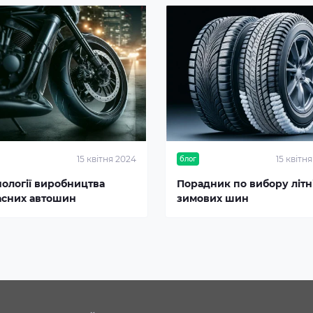
15 квітня 2024
15 квітн
блог
нології виробництва
Порадник по вибору літні
асних автошин
зимових шин