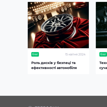
15 квітня 2024
блог
блог
Роль дисків у безпеці та
Тех
ефективності автомобіля
суч