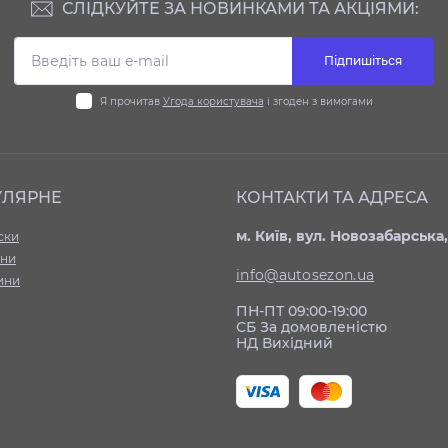
СЛІДКУЙТЕ ЗА НОВИНКАМИ ТА АКЦІЯМИ:
Підпишіться
Я прочитав
Угода користувача
і згоден з вимогами
УЛЯРНЕ
КОНТАКТИ ТА АДРЕСА
м. Київ, вул. Новозабарська,
ски
ни
info@autosezon.ua
ини
ПН-ПТ 09:00-19:00
СБ За домовленістю
НД Вихідний