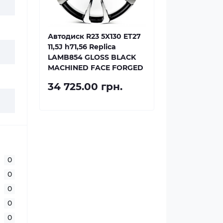
Автодиск R23 5X130 ET27
11,5J h71,56 Replica
LAMB854 GLOSS BLACK
MACHINED FACE FORGED
34 725.00 грн.
0
0
0
0
0