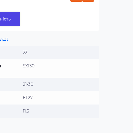
ність
 усі)
23
я
5X130
21-30
ET27
11,5