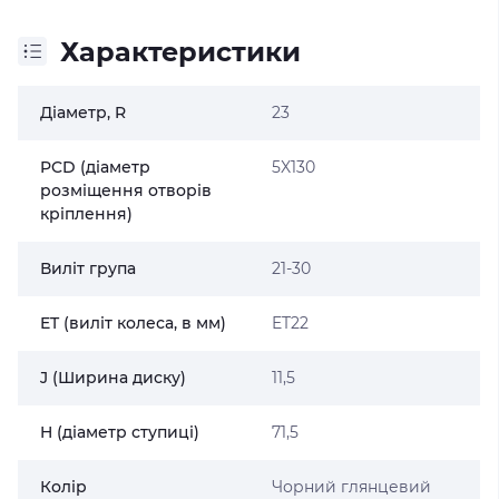
Характеристики
Діаметр, R
23
PCD (діаметр
5X130
розміщення отворів
кріплення)
Виліт група
21-30
ET (виліт колеса, в мм)
ET22
J (Ширина диску)
11,5
H (діаметр ступиці)
71,5
Колір
Чорний глянцевий