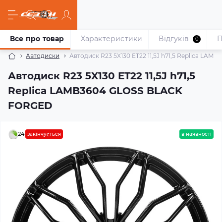
Все про товар
Характеристики
Відгуків
П
0
Автодиски
Автодиск R23 5X130 ET22 11,5J h71,5 Replica L
Автодиск R23 5X130 ET22 11,5J h71,5
Replica LAMB3604 GLOSS BLACK
FORGED
24
закінчується
в наявності