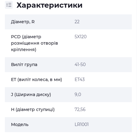
Характеристики
Діаметр, R
22
PCD (діаметр
5X120
розміщення отворів
кріплення)
Виліт група
41-50
ET (виліт колеса, в мм)
ET43
J (Ширина диску)
9,0
H (діаметр ступиці)
72,56
Модель
LR1001