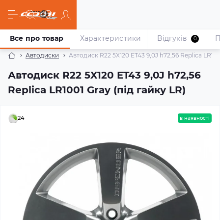
Все про товар
Характеристики
Відгуків
П
0
Автодиски
Автодиск R22 5X120 ET43 9,0J h72,56 Replica LR100
Автодиск R22 5X120 ET43 9,0J h72,56
Replica LR1001 Gray (під гайку LR)
24
в наявності