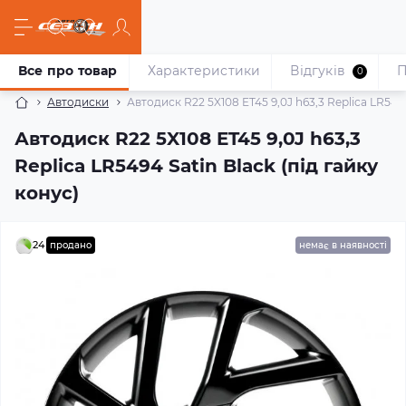
Все про товар
Характеристики
Відгуків
П
0
Автодиски
Автодиск R22 5X108 ET45 9,0J h63,3 Replica LR5494
Автодиск R22 5X108 ET45 9,0J h63,3
Replica LR5494 Satin Black (під гайку
конус)
24
продано
немає в наявності