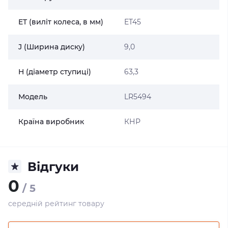
ET (виліт колеса, в мм)
ET45
J (Ширина диску)
9,0
H (діаметр ступиці)
63,3
Модель
LR5494
Країна виробник
КНР
Відгуки
0
/ 5
середній рейтинг товару