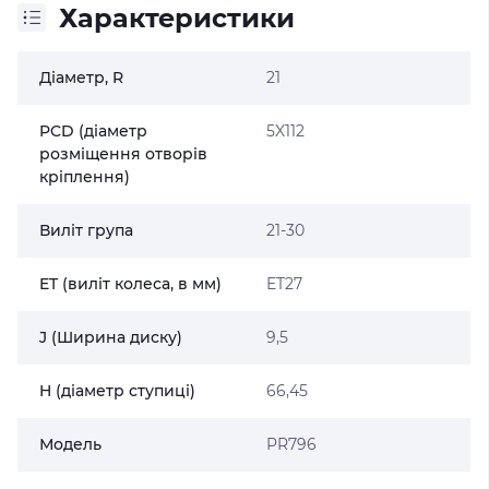
Характеристики
Діаметр, R
21
PCD (діаметр
5X112
розміщення отворів
кріплення)
Виліт група
21-30
ET (виліт колеса, в мм)
ET27
J (Ширина диску)
9,5
H (діаметр ступиці)
66,45
Модель
PR796