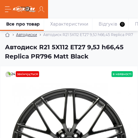
Все про товар
Характеристики
Відгуків
П
0
Автодиски
Автодиск R21 5X112 ET27 9,5J h66,45 Replica PR796
Автодиск R21 5X112 ET27 9,5J h66,45
Replica PR796 Matt Black
24
закінчується
в наявності