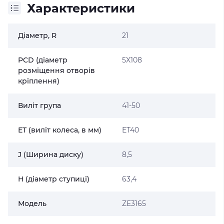
Характеристики
Діаметр, R
21
PCD (діаметр
5X108
розміщення отворів
кріплення)
Виліт група
41-50
ET (виліт колеса, в мм)
ET40
J (Ширина диску)
8,5
H (діаметр ступиці)
63,4
Модель
ZE3165