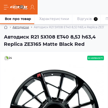
Все про товар
Характеристики
Відгуків
П
0
Автодиски
Автодиск R21 5X108 ET40 8,5J h63,4 Replica ZE316
Автодиск R21 5X108 ET40 8,5J h63,4
Replica ZE3165 Matte Black Red
24
в наявності