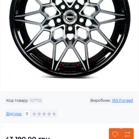
Код товару:
321752
Виробник:
WS Forged
Відгуки:
0