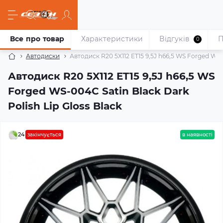
Все про товар
Характеристики
Відгуків
П
0
Автодиски
Автодиск R20 5X112 ET15 9,5J h66,5 WS Forged WS-0
Автодиск R20 5X112 ET15 9,5J h66,5 WS
Forged WS-004C Satin Black Dark
Polish Lip Gloss Black
24
закінчується
в наявності