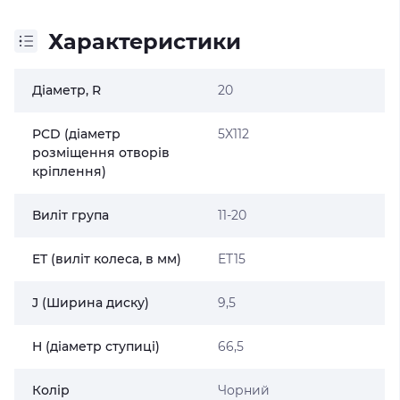
Характеристики
Діаметр, R
20
PCD (діаметр
5X112
розміщення отворів
кріплення)
Виліт група
11-20
ET (виліт колеса, в мм)
ET15
J (Ширина диску)
9,5
H (діаметр ступиці)
66,5
Колір
Чорний