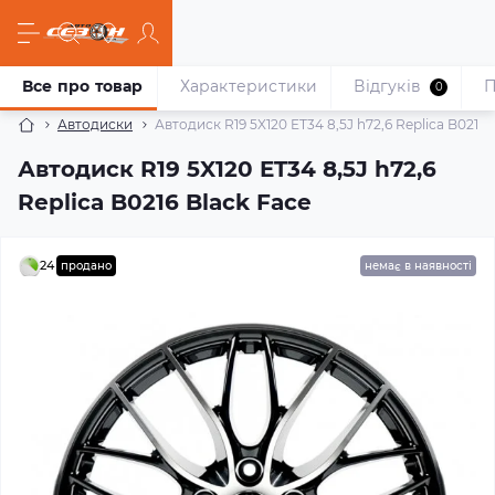
Все про товар
Характеристики
Відгуків
П
0
Автодиски
Автодиск R19 5X120 ET34 8,5J h72,6 Replica B0216 
Автодиск R19 5X120 ET34 8,5J h72,6
Replica B0216 Black Face
24
продано
немає в наявності