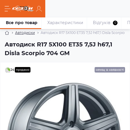
Все про товар
Характеристики
Відгуків
П
0
Автодиски
Автодиск R17 5X100 ET35 7,5J h67,1 Disla Scorpio 
Автодиск R17 5X100 ET35 7,5J h67,1
Disla Scorpio 704 GM
24
продано
немає в наявності