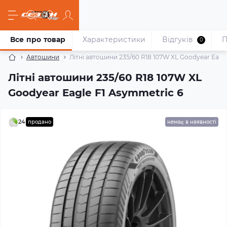
Все про товар
Характеристики
Відгуків
П
0
Автошини
Літні автошини 235/60 R18 107W XL Goodyear Eagl
Літні автошини 235/60 R18 107W XL
Goodyear Eagle F1 Asymmetric 6
24
продано
немає в наявності