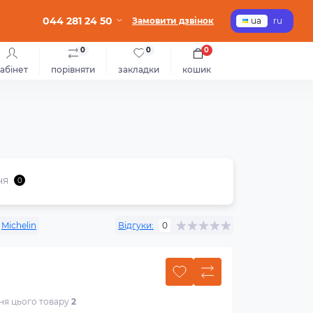
044 281 24 50
Замовити дзвінок
ua
ru
0
0
0
абінет
порівняти
закладки
кошик
ня
0
Michelin
Відгуки:
0
ння цього товару
2