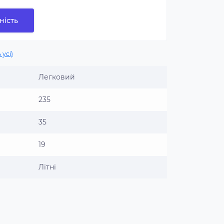
ність
 усі)
Легковий
235
35
19
Літні