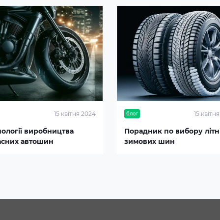
15 квітня 2024
15 квітн
блог
нології виробництва
Порадник по вибору літні
асних автошин
зимових шин