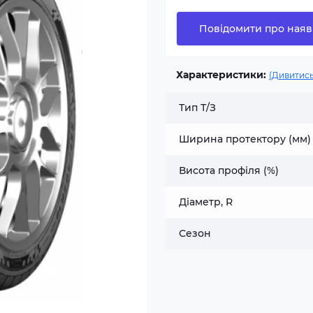
Повідомити про наяв
Характеристики:
(Дивитись
Тип Т/З
Ширина протектору (мм)
Висота профіля (%)
Діаметр, R
Сезон