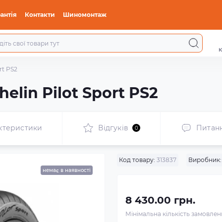
антія
Контакти
Шиномонтаж
к
rt PS2
helin Pilot Sport PS2
ктеристики
Відгуків
Питан
0
Код товару:
313837
Виробник:
немає в наявності
8 430.00 грн.
Мінімальна кількість замовле