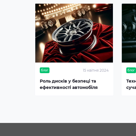
15 квітня 2024
блог
блог
Роль дисків у безпеці та
Тех
ефективності автомобіля
суч