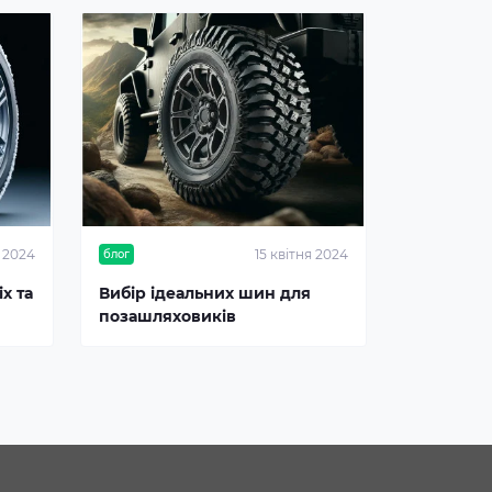
я 2024
15 квітня 2024
блог
х та
Вибір ідеальних шин для
позашляховиків