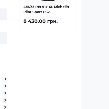
235/35 R19 91Y XL Michelin
Pilot Sport PS2
8 430.00 грн.
0
0
0
0
0