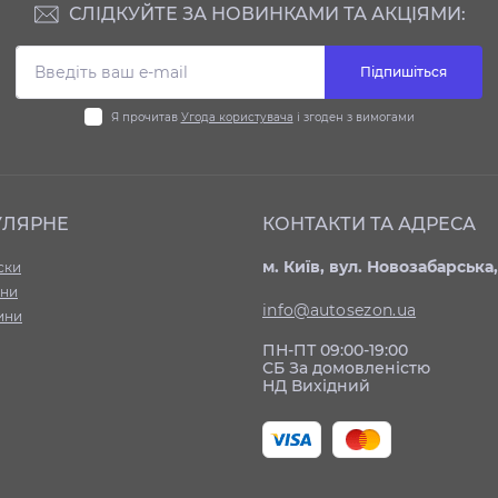
СЛІДКУЙТЕ ЗА НОВИНКАМИ ТА АКЦІЯМИ:
Підпишіться
Я прочитав
Угода користувача
і згоден з вимогами
УЛЯРНЕ
КОНТАКТИ ТА АДРЕСА
м. Київ, вул. Новозабарська,
ски
ни
info@autosezon.ua
ини
ПН-ПТ 09:00-19:00
СБ За домовленістю
НД Вихідний