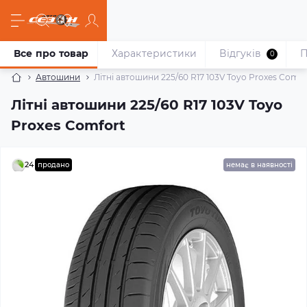
Все про товар
Характеристики
Відгуків
П
0
Автошини
Літні автошини 225/60 R17 103V Toyo Proxes Comfo
Літні автошини 225/60 R17 103V Toyo
Proxes Comfort
24
продано
немає в наявності