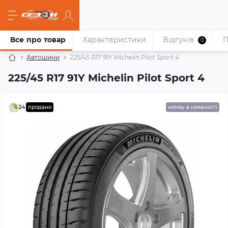
Все про товар
Характеристики
Відгуків
П
0
Автошини
225/45 R17 91Y Michelin Pilot Sport 4
225/45 R17 91Y Michelin Pilot Sport 4
24
продано
немає в наявності