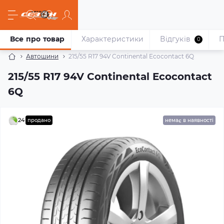
Все про товар
Характеристики
Відгуків
П
0
Автошини
215/55 R17 94V Continental Ecocontact 6Q
215/55 R17 94V Continental Ecocontact
6Q
24
продано
немає в наявності