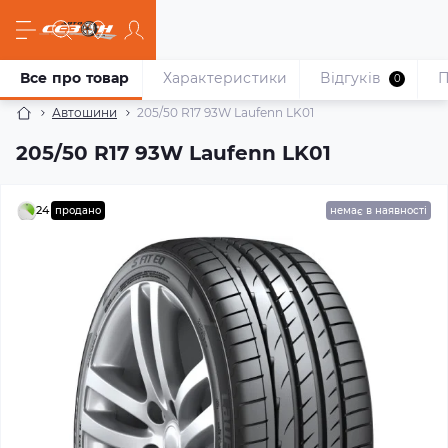
Все про товар
Характеристики
Відгуків
П
0
Автошини
205/50 R17 93W Laufenn LK01
205/50 R17 93W Laufenn LK01
24
продано
немає в наявності