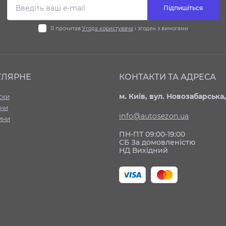
Підпишіться
Я прочитав
Угода користувача
і згоден з вимогами
УЛЯРНЕ
КОНТАКТИ ТА АДРЕСА
м. Київ, вул. Новозабарська,
ски
ни
info@autosezon.ua
ини
ПН-ПТ 09:00-19:00
СБ За домовленістю
НД Вихідний