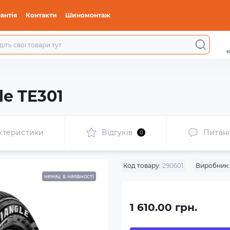
антія
Контакти
Шиномонтаж
к
le TE301
ктеристики
Відгуків
Питан
0
Код товару:
290601
Виробник:
немає в наявності
1 610.00 грн.