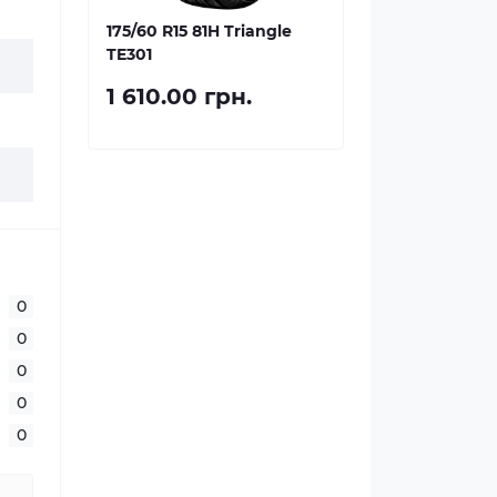
175/60 R15 81H Triangle
TE301
1 610.00 грн.
0
0
0
0
0