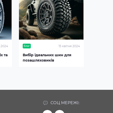
я 2024
15 квітня 2024
блог
х та
Вибір ідеальних шин для
позашляховиків
СОЦ МЕРЕЖІ: