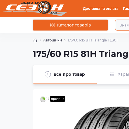
Доставка та оплата
Гар
Каталог товарів
Автошини
175/60 R15 81H Triangle TE301
175/60 R15 81H Triang
Все про товар
Хара
24
продано