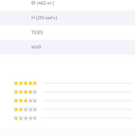
81 (462 кг.)
H (210 км/ч.)
TE301
КНР