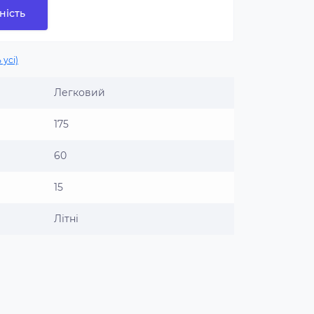
ність
 усі)
Легковий
175
60
15
Літні