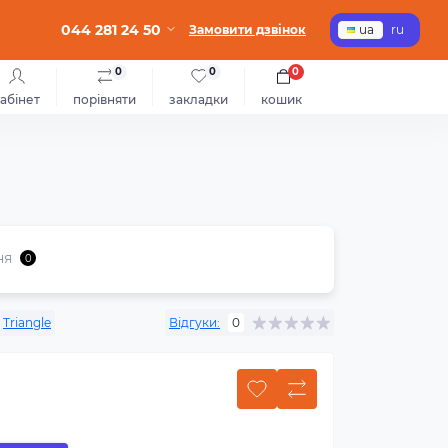
044 281 24 50
Замовити дзвінок
ua
ru
0
0
0
абінет
порівняти
закладки
кошик
ня
0
Triangle
Відгуки:
0