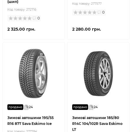
(шип)
Код товару:
277577
Код товару:
272716
0
0
2 325.00 грн.
2 280.00 грн.
24
24
продано
продано
Зимові автошини 195/55
Зимові автошини 185/80
R16 87T Sava Eskimo Ice
R14C 104/102R Sava Eskimo
LT
Код товару:
277784