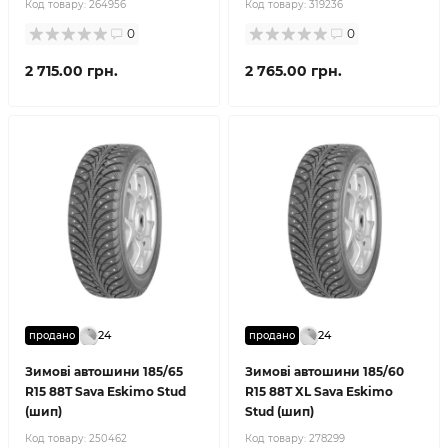
Код товару:
264956
Код товару:
319236
0
0
2 715.00 грн.
2 765.00 грн.
24
24
продано
продано
Зимові автошини 185/65
Зимові автошини 185/60
R15 88T Sava Eskimo Stud
R15 88T XL Sava Eskimo
(шип)
Stud (шип)
Код товару:
250462
Код товару:
278299