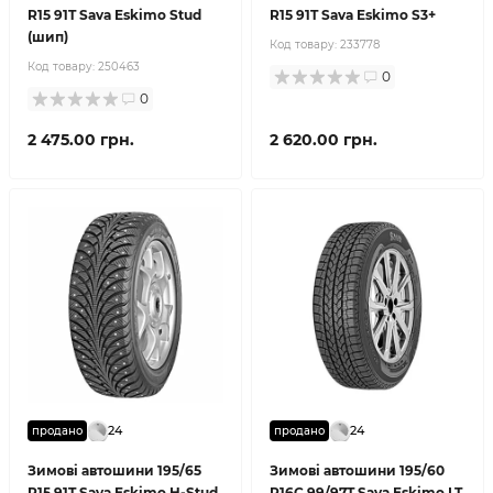
R15 91T Sava Eskimo Stud
R15 91T Sava Eskimo S3+
(шип)
Код товару:
233778
Код товару:
250463
0
0
2 475.00 грн.
2 620.00 грн.
24
24
продано
продано
Зимові автошини 195/65
Зимові автошини 195/60
R15 91T Sava Eskimo H-Stud
R16C 99/97T Sava Eskimo LT