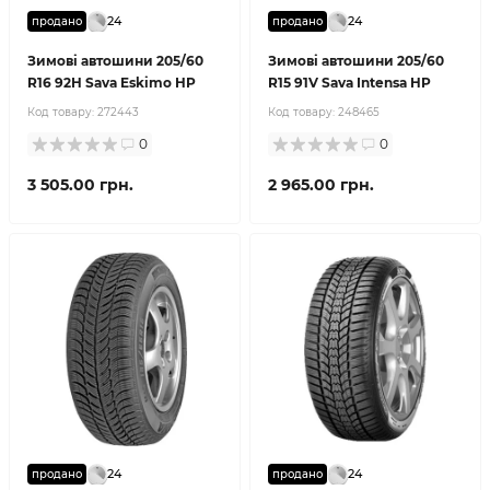
24
24
продано
продано
Зимові автошини 205/60
Зимові автошини 205/60
R16 92H Sava Eskimo HP
R15 91V Sava Intensa HP
Код товару:
272443
Код товару:
248465
0
0
3 505.00 грн.
2 965.00 грн.
24
24
продано
продано