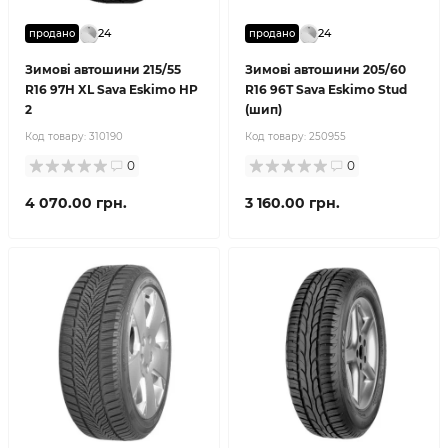
24
24
продано
продано
Зимові автошини 215/55
Зимові автошини 205/60
R16 97H XL Sava Eskimo HP
R16 96T Sava Eskimo Stud
2
(шип)
Код товару:
310190
Код товару:
250955
0
0
4 070.00 грн.
3 160.00 грн.