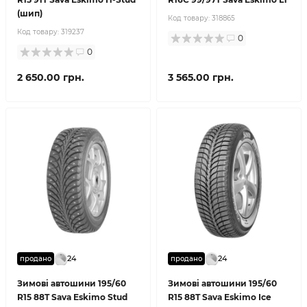
(шип)
Код товару:
318865
Код товару:
319237
0
0
2 650.00 грн.
3 565.00 грн.
24
24
продано
продано
Зимові автошини 195/60
Зимові автошини 195/60
R15 88T Sava Eskimo Stud
R15 88T Sava Eskimo Ice