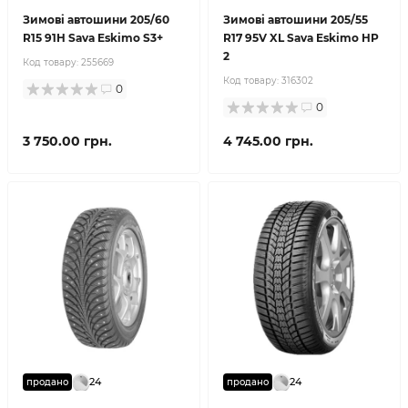
Зимові автошини 205/60
Зимові автошини 205/55
R15 91H Sava Eskimo S3+
R17 95V XL Sava Eskimo HP
2
Код товару:
255669
Код товару:
316302
0
0
3 750.00 грн.
4 745.00 грн.
24
24
продано
продано