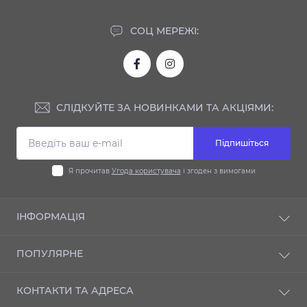
СОЦ МЕРЕЖІ:
СЛІДКУЙТЕ ЗА НОВИНКАМИ ТА АКЦІЯМИ:
Підпишіться
Я прочитав
Угода користувача
і згоден з вимогами
ІНФОРМАЦІЯ
Доставка та оплата
ПОПУЛЯРНЕ
Гарантія
Контакти
Автодиски
КОНТАКТИ ТА АДРЕСА
Шиномонтаж
Автошини