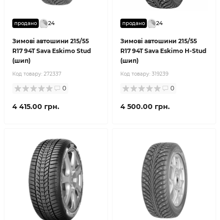
24
24
продано
продано
Зимові автошини 215/55
Зимові автошини 215/55
R17 94T Sava Eskimo Stud
R17 94T Sava Eskimo H-Stud
(шип)
(шип)
Код товару:
272337
Код товару:
319239
0
0
4 415.00 грн.
4 500.00 грн.