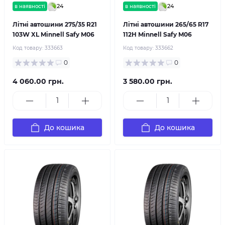
24
24
в наявності
в наявності
Літні автошини 275/35 R21
Літні автошини 265/65 R17
103W XL Minnell Safy M06
112H Minnell Safy M06
Код товару:
333663
Код товару:
333662
0
0
4 060.00 грн.
3 580.00 грн.
До кошика
До кошика