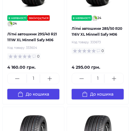
24
в наявності
закінчується
в наявності
24
Літні автошини 285/50 R20
Літні автошини 295/40 R21
116V XL Minnell Safy M06
111W XL Minnell Safy M06
Код товару:
333673
Код товару:
333604
0
0
4 160.00 грн.
4 295.00 грн.
До кошика
До кошика