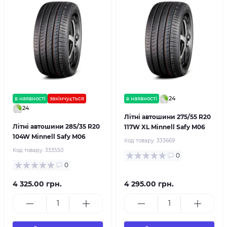
24
в наявності
закінчується
в наявності
24
Літні автошини 275/55 R20
Літні автошини 285/35 R20
117W XL Minnell Safy M06
104W Minnell Safy M06
Код товару:
333669
Код товару:
333550
0
0
4 325.00 грн.
4 295.00 грн.