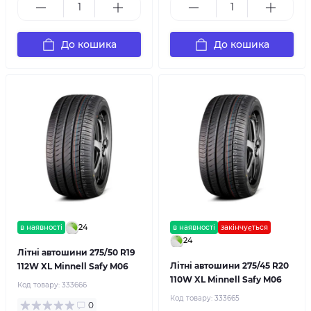
До кошика
До кошика
24
в наявності
в наявності
закінчується
24
Літні автошини 275/50 R19
Літні автошини 275/45 R20
112W XL Minnell Safy M06
110W XL Minnell Safy M06
Код товару:
333666
Код товару:
333665
0