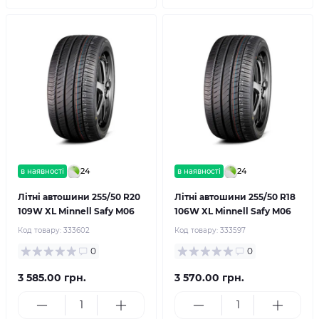
24
24
в наявності
в наявності
Літні автошини 255/50 R20
Літні автошини 255/50 R18
109W XL Minnell Safy M06
106W XL Minnell Safy M06
Код товару:
333602
Код товару:
333597
0
0
3 585.00 грн.
3 570.00 грн.