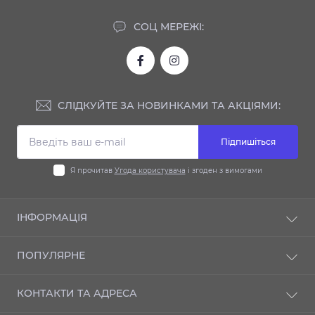
СОЦ МЕРЕЖІ:
СЛІДКУЙТЕ ЗА НОВИНКАМИ ТА АКЦІЯМИ:
Підпишіться
Я прочитав
Угода користувача
і згоден з вимогами
ІНФОРМАЦІЯ
Доставка та оплата
ПОПУЛЯРНЕ
Гарантія
Контакти
Автодиски
КОНТАКТИ ТА АДРЕСА
Шиномонтаж
Автошини
Публічний договір оферти