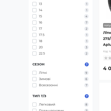
13
1
14
1
15
4
16
7
попу
17
2
Літ
17.5
1
275/
18
1
Apl
20
3
Код т
22.5
2
СЕЗОН
4 
Літні
9
Зимові
6
Всесезонні
7
ТИП Т/З
Легковий
8
Позашляховик
7