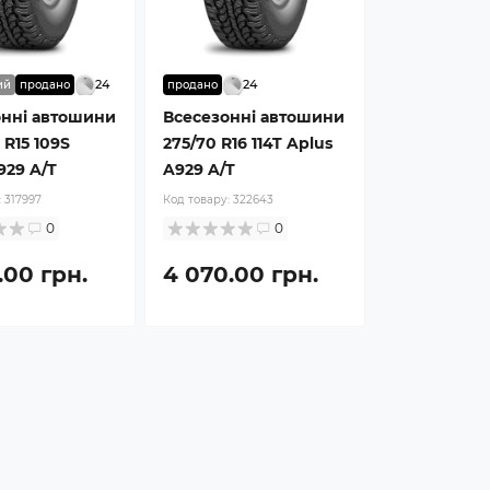
24
24
ий
продано
продано
онні автошини
Всесезонні автошини
 R15 109S
275/70 R16 114T Aplus
929 A/T
A929 A/T
:
317997
Код товару:
322643
0
0
.00 грн.
4 070.00 грн.