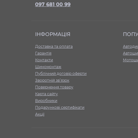
097 681 00 99
ІНФОРМАЦІЯ
ПОП
Доставка та оплата
Автоди
Гарантія
Автоши
Контакти
Мотош
Шиномонтаж
Публічний договір оферти
Зворотній зв’язок
Повернення товару
Карта сайту
Виробники
Подарункові сертифікати
Акції