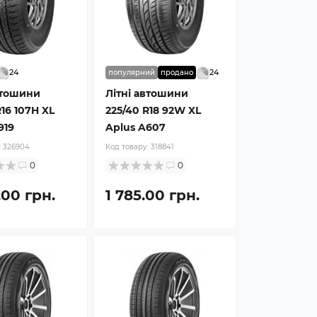
24
24
популярний
продано
втошини
Літні автошини
R16 107H XL
225/40 R18 92W XL
919
Aplus A607
:
326904
Код товару:
318841
0
0
.00 грн.
1 785.00 грн.