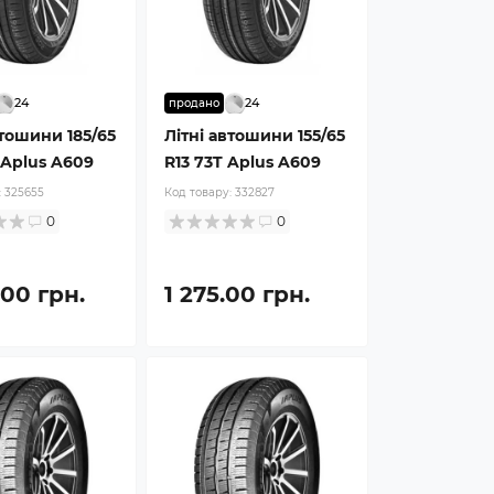
24
24
продано
втошини 185/65
Літні автошини 155/65
 Aplus A609
R13 73T Aplus A609
:
325655
Код товару:
332827
0
0
.00 грн.
1 275.00 грн.