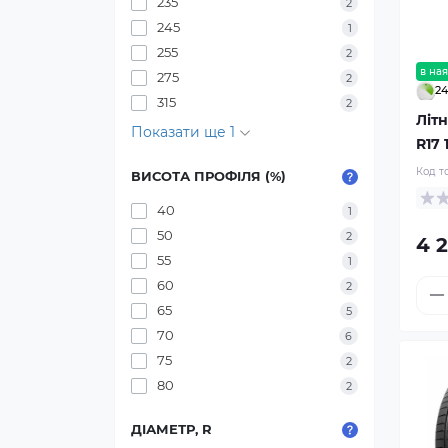
235
2
245
1
255
2
в ная
275
2
24
315
2
Літн
Показати ще 1
R17 
Код т
ВИСОТА ПРОФІЛЯ (%)
40
1
50
2
4 2
55
1
60
2
65
5
70
6
75
2
80
2
ДІАМЕТР, R