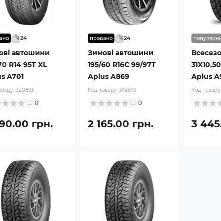
24
24
ано
продано
популярн
ові автошини
Зимові автошини
Всесез
70 R14 95T XL
195/60 R16C 99/97T
31X10,50
s A701
Aplus A869
Aplus A
овару:
320893
Код товару:
315570
Код товару
0
0
290.00 грн.
2 165.00 грн.
3 445