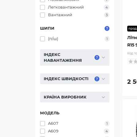
Легковантажний
4
Вантажний
3
ШИПИ
прод
Літн
(п/ш)
1
R15
Код т
ІНДЕКС
НАВАНТАЖЕННЯ
ІНДЕКС ШВИДКОСТІ
2 5
КРАЇНА ВИРОБНИК
МОДЕЛЬ
A607
1
A609
4