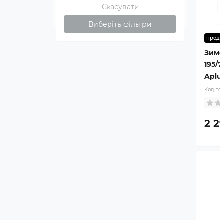
Скасувати
Виберіть фільтри
прод
Зим
195/
Aplu
Код т
2 