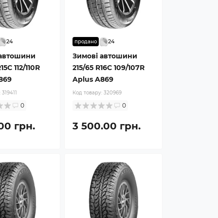
24
24
продано
 автошини
Зимові автошини
15C 112/110R
215/65 R16C 109/107R
869
Aplus A869
:
319411
Код товару:
320969
0
0
.00 грн.
3 500.00 грн.