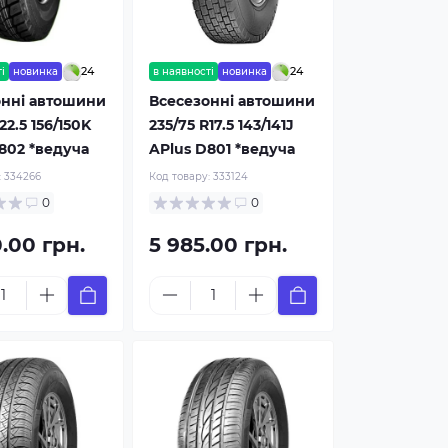
24
24
і
новинка
в наявності
новинка
онні автошини
Всесезонні автошини
22.5 156/150K
235/75 R17.5 143/141J
802 *ведуча
APlus D801 *ведуча
:
334266
Код товару:
333124
0
0
0.00 грн.
5 985.00 грн.