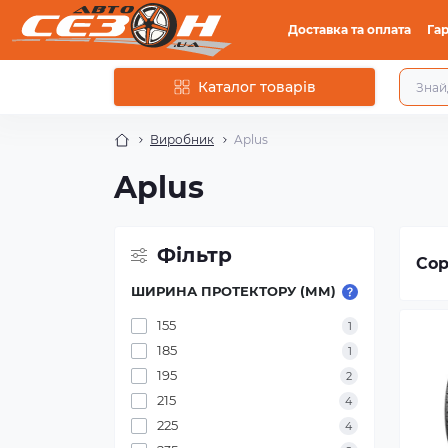
Доставка та оплата
Гар
Каталог товарів
Виробник
Aplus
Aplus
Фільтр
Сор
ШИРИНА ПРОТЕКТОРУ (ММ)
155
1
185
1
195
2
215
4
225
4