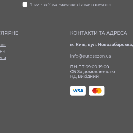
Я прочитав
Угода користувача
і згоден з вимогами
УЛЯРНЕ
КОНТАКТИ ТА АДРЕСА
м. Київ, вул. Новозабарська,
ски
ни
info@autosezon.ua
ини
ПН-ПТ 09:00-19:00
СБ За домовленістю
НД Вихідний