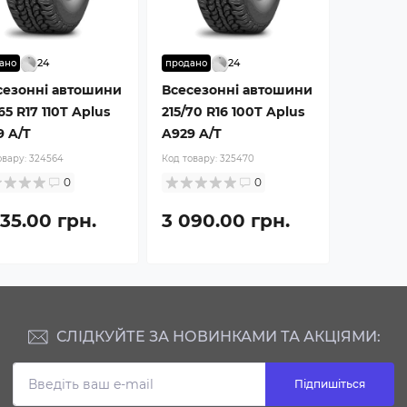
24
24
ано
продано
сезонні автошини
Всесезонні автошини
65 R17 110T Aplus
215/70 R16 100T Aplus
9 A/T
A929 A/T
овару:
324564
Код товару:
325470
0
0
35.00 грн.
3 090.00 грн.
СЛІДКУЙТЕ ЗА НОВИНКАМИ ТА АКЦІЯМИ:
Підпишіться