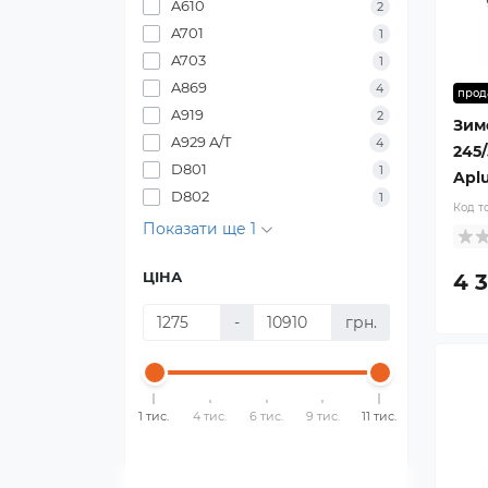
A610
2
A701
1
A703
1
A869
4
прод
A919
2
Зим
A929 A/T
4
245/
D801
1
Aplu
D802
1
Код т
Показати ще 1
ЦІНА
4 3
-
грн.
1 тис.
4 тис.
6 тис.
9 тис.
11 тис.