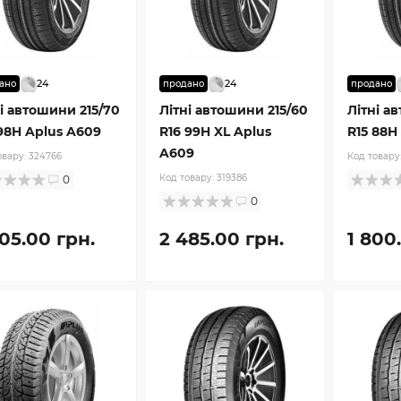
24
24
ано
продано
продано
і автошини 215/70
Літні автошини 215/60
Літні а
 98H Aplus A609
R16 99H XL Aplus
R15 88H
A609
овару:
324766
Код товару
Код товару:
319386
0
0
05.00 грн.
2 485.00 грн.
1 800