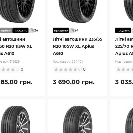
24
24
лярний
продано
продано
продано
ні автошини
Літні автошини 235/55
Літні а
50 R20 113W XL
R20 105W XL Aplus
225/70 
us A610
A610
Aplus A
овару:
318829
Код товару:
324401
Код товару
0
0
085.00 грн.
3 690.00 грн.
3 035