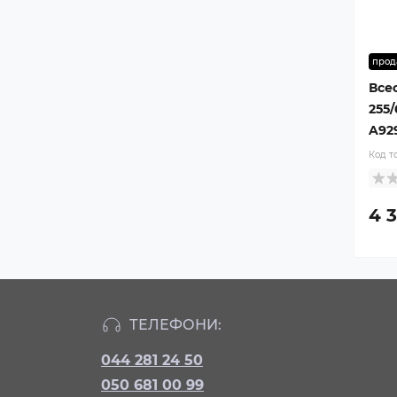
прод
Все
255/
A92
Код т
4 3
ТЕЛЕФОНИ:
044 281 24 50
050 681 00 99