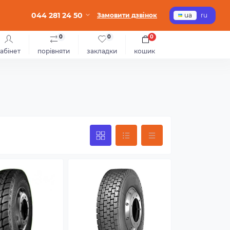
044 281 24 50
Замовити дзвінок
ua
ru
0
0
0
абінет
порівняти
закладки
кошик