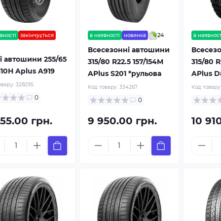
24
вності
закінчується
в наявності
новинка
в наявност
Всесезонні автошини
Всесез
і автошини 255/65
315/80 R22.5 157/154M
315/80 R
110H Aplus A919
APlus S201 *рульова
APlus D
овару:
328295
Код товару:
334267
Код товару
0
0
55.00 грн.
9 950.00 грн.
10 91