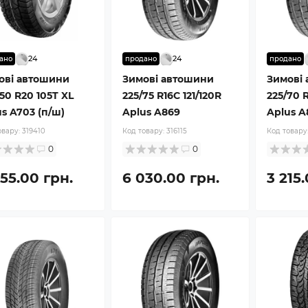
24
24
ано
продано
продано
ові автошини
Зимові автошини
Зимові
50 R20 105T XL
225/75 R16C 121/120R
225/70 R
s A703 (п/ш)
Aplus A869
Aplus A
овару:
319410
Код товару:
316115
Код товару
0
0
55.00 грн.
6 030.00 грн.
3 215