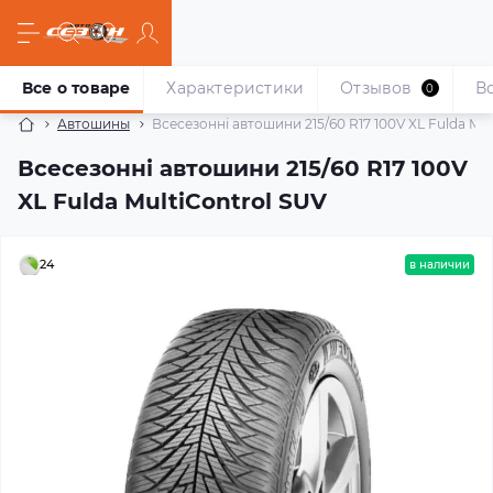
Все о товаре
Характеристики
Отзывов
В
0
Автошины
Всесезонні автошини 215/60 R17 100V XL Fulda Mul
Всесезонні автошини 215/60 R17 100V
XL Fulda MultiControl SUV
24
в наличии