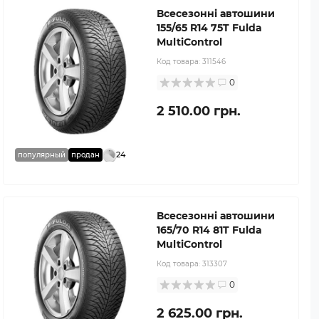
Всесезонні автошини
155/65 R14 75T Fulda
MultiControl
Код товара:
311546
0
2 510.00 грн.
24
популярный
продан
Всесезонні автошини
165/70 R14 81T Fulda
MultiControl
Код товара:
313307
0
2 625.00 грн.