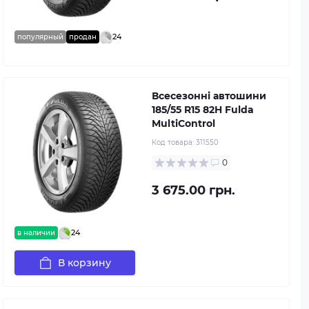
24
популярный
продан
Всесезонні автошини
185/55 R15 82H Fulda
MultiControl
Код товара:
311550
0
3 675.00 грн.
24
в наличии
В корзину