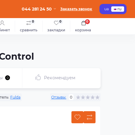
044 281 24 50
Заказать звонок
ua
ru
0
0
0
бинет
сравнить
закладки
корзина
Control
ы
Рекомендуем
0
тель:
Fulda
Отзывы:
0