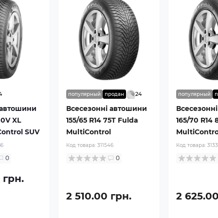
4
24
популярный
продан
популярный
п
 автошини
Всесезонні автошини
Всесезонн
00V XL
155/65 R14 75T Fulda
165/70 R14 
Control SUV
MultiControl
MultiContro
86
Код товара:
311546
Код товара:
313
0
0
 грн.
2 510.00 грн.
2 625.00