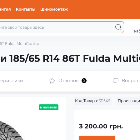
антия
Контакты
Шиномонтаж
ка
6T Fulda MultiControl
 185/65 R14 86T Fulda Multi
теристики
Отзывов
Вопрос
0
Код Товара:
311549
Производи
в наличии
3 200.00 грн.