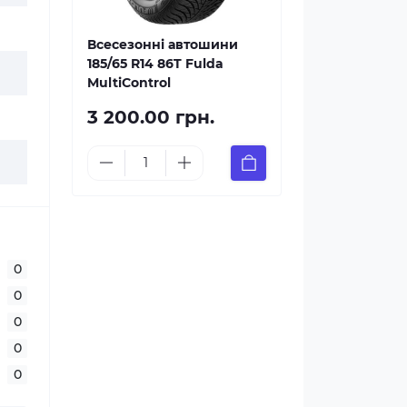
Всесезонні автошини
185/65 R14 86T Fulda
MultiControl
3 200.00 грн.
0
0
0
0
0