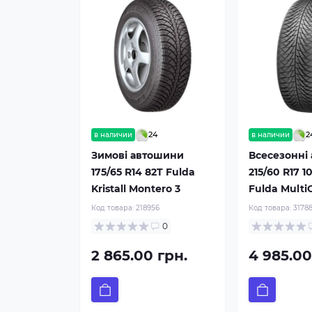
24
2
в наличии
в наличии
Зимові автошини
Всесезонні
175/65 R14 82T Fulda
215/60 R17 1
Kristall Montero 3
Fulda Multi
Код товара:
218956
Код товара:
3178
0
2 865.00 грн.
4 985.00