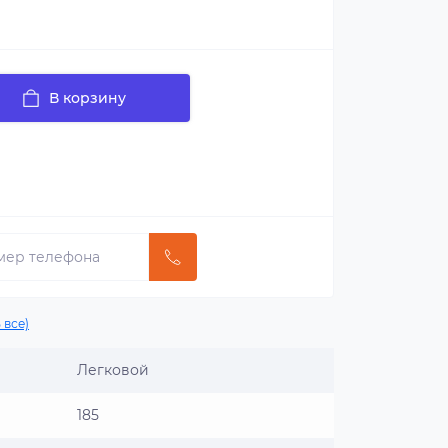
В корзину
 все)
Легковой
185