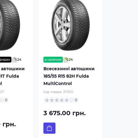
24
24
родан
в наличии
і автошини
Всесезонні автошини
81T Fulda
185/55 R15 82H Fulda
l
MultiControl
307
Код товара:
311550
0
0
3 675.00 грн.
 грн.