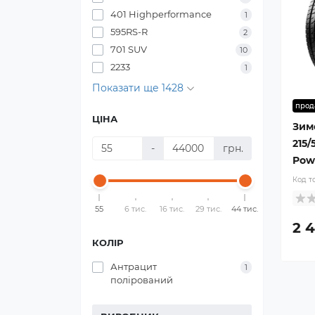
401 Highperformance
1
595RS-R
2
701 SUV
10
2233
1
Показати ще 1428
прод
ЦІНА
Зим
215/
-
грн.
Pow
Код т
55
6 тис.
16 тис.
29 тис.
44 тис.
2 4
КОЛІР
Антрацит
1
полірований