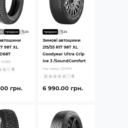
24
24
ий
продано
продано
 автошини
Зимові автошини
17 98T XL
215/55 R17 98T XL
HD687
Goodyear Ultra Grip
Ice 3 /SoundComfort
:
315865
Код товару:
320600
0
0
.00 грн.
6 990.00 грн.