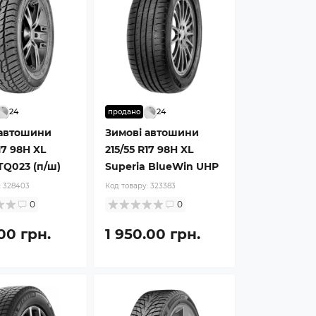
24
24
продано
 автошини
Зимові автошини
17 98H XL
215/55 R17 98H XL
TQ023 (п/ш)
Superia BlueWin UHP
:
328403
Код товару:
323383
0
0
.00 грн.
1 950.00 грн.