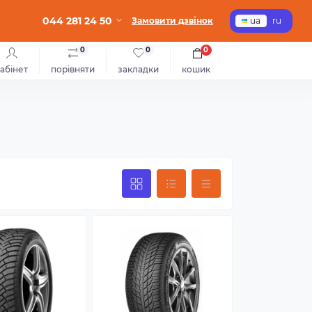
044 281 24 50
Замовити дзвінок
ua
ru
0
0
0
абінет
порівняти
закладки
кошик