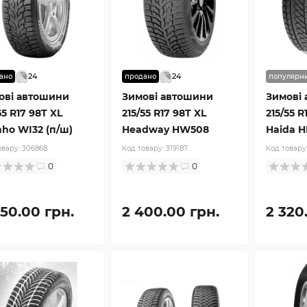
24
24
ано
продано
популярн
ові автошини
Зимові автошини
Зимові
55 R17 98T XL
215/55 R17 98T XL
215/55 R
ho WI32 (п/ш)
Headway HW508
Haida 
овару:
306868
Код товару:
319187
Код товару
0
0
250.00 грн.
2 400.00 грн.
2 320