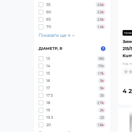
55
2.6
k
60
2.2
k
65
2.5
k
70
1.4
k
прод
Показати ще 4
Зим
215/
ДІАМЕТР, R
Kum
13
185
Код т
14
774
15
1.7
k
16
3
k
17
3
k
4 
17.5
35
18
2.7
k
19
2
k
19.5
23
20
1.8
k