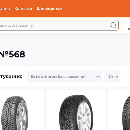
антія
Контакти
Шиномонтаж
к
 №568
тування: