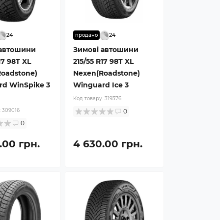
24
24
продано
 автошини
Зимові автошини
17 98T XL
215/55 R17 98T XL
oadstone)
Nexen(Roadstone)
d WinSpike 3
Winguard Ice 3
Код товару:
319376
:
309016
0
0
.00 грн.
4 630.00 грн.