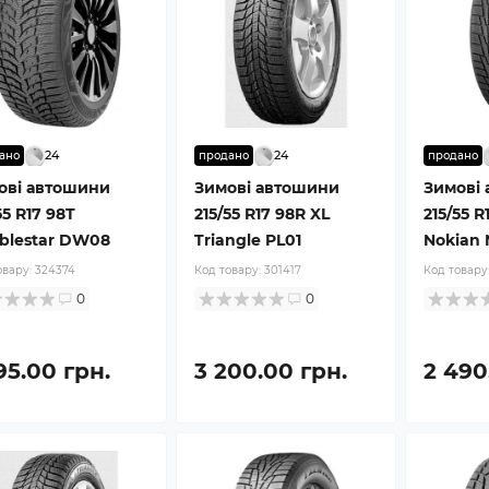
24
24
ано
продано
продано
ові автошини
Зимові автошини
Зимові
55 R17 98T
215/55 R17 98R XL
215/55 R
blestar DW08
Triangle PL01
Nokian
овару:
324374
Код товару:
301417
Код товару
0
0
95.00 грн.
3 200.00 грн.
2 490