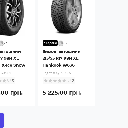
24
24
продано
 автошини
Зимові автошини
17 98H XL
215/55 R17 98H XL
n X-Ice Snow
Hankook W636
:
303717
Код товару:
321025
0
0
.00 грн.
5 225.00 грн.