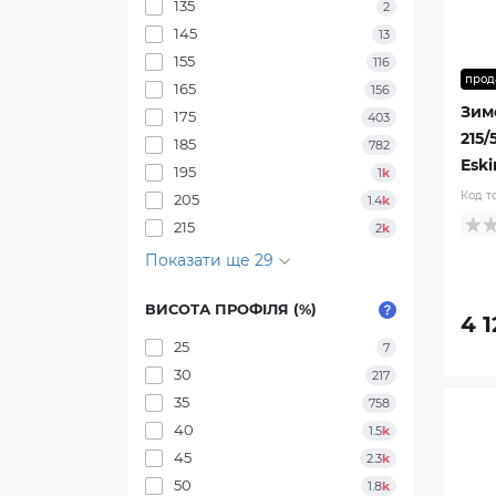
135
2
145
13
155
116
прод
165
156
Зим
175
403
215/
185
782
Eski
195
1
k
Код т
205
1.4
k
215
2
k
Показати ще 29
ВИСОТА ПРОФІЛЯ (%)
4 1
25
7
30
217
35
758
40
1.5
k
45
2.3
k
50
1.8
k