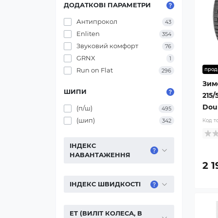
ДОДАТКОВІ ПАРАМЕТРИ
Антипрокол
43
Enliten
354
Звуковий комфорт
76
GRNX
1
Run on Flat
прод
296
Зим
ШИПИ
215/
Dou
(п/ш)
495
(шип)
342
Код т
ІНДЕКС
НАВАНТАЖЕННЯ
2 1
ІНДЕКС ШВИДКОСТІ
ET (ВИЛІТ КОЛЕСА, В