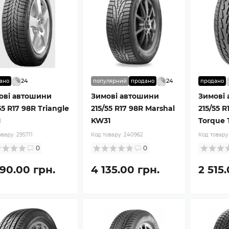
24
24
ано
популярний
продано
продано
ові автошини
Зимові автошини
Зимові
55 R17 98R Triangle
215/55 R17 98R Marshal
215/55 R
1
KW31
Torque 
овару:
295711
Код товару:
240962
Код товару
0
0
990.00 грн.
4 135.00 грн.
2 515