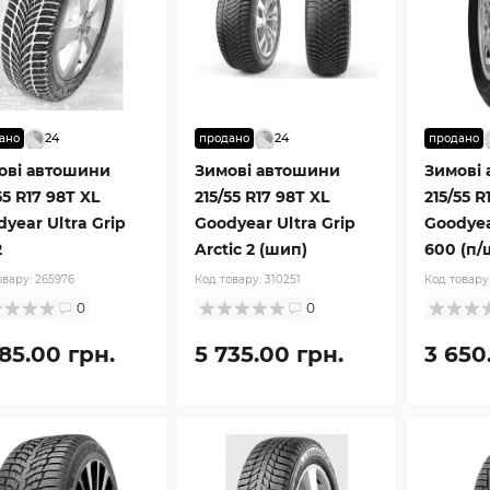
24
24
ано
продано
продано
ові автошини
Зимові автошини
Зимові
55 R17 98T XL
215/55 R17 98T XL
215/55 R
year Ultra Grip
Goodyear Ultra Grip
Goodyea
2
Arctic 2 (шип)
600 (п/
овару:
265976
Код товару:
310251
Код товару
0
0
85.00 грн.
5 735.00 грн.
3 650