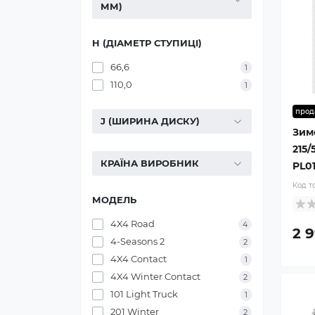
ММ)
H (ДІАМЕТР СТУПИЦІ)
66,6
1
110,0
1
прод
J (ШИРИНА ДИСКУ)
Зим
215/
КРАЇНА ВИРОБНИК
PL0
Код т
МОДЕЛЬ
4X4 Road
4
2 
4-Seasons 2
2
4X4 Contact
1
4X4 Winter Contact
2
101 Light Truck
1
201 Winter
2