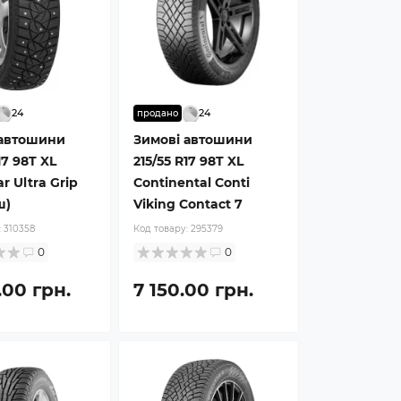
24
24
продано
 автошини
Зимові автошини
17 98T XL
215/55 R17 98T XL
r Ultra Grip
Continental Conti
ш)
Viking Contact 7
:
310358
Код товару:
295379
0
0
.00 грн.
7 150.00 грн.