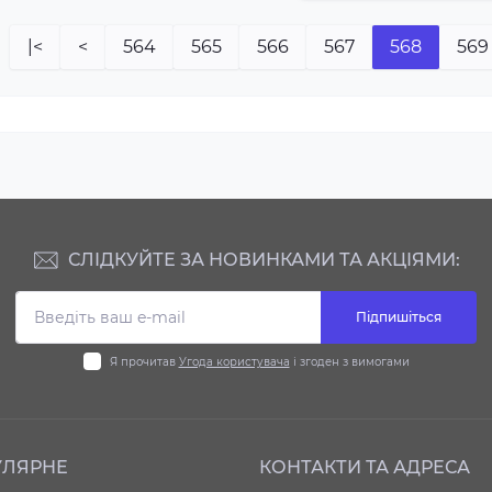
|<
<
564
565
566
567
568
569
СЛІДКУЙТЕ ЗА НОВИНКАМИ ТА АКЦІЯМИ:
Підпишіться
Я прочитав
Угода користувача
і згоден з вимогами
УЛЯРНЕ
КОНТАКТИ ТА АДРЕСА