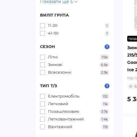
Показати ще 5
ВИЛІТ ГРУПА
11-20
1
41-50
1
прод
СЕЗОН
Зим
215/
Літні
7.5
k
Good
Зимові
6.5
k
Ice 
Всесезонні
2.3
k
Код т
ТИП Т/З
Електромобіль
132
5 3
Легковий
11
k
Позашляховик
3.7
k
Легковантажний
1.4
k
Вантажний
119