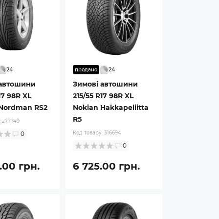
24
24
продано
 автошини
Зимові автошини
17 98R XL
215/55 R17 98R XL
 Nordman RS2
Nokian Hakkapeliitta
R5
:
277749
Код товару:
316694
0
0
.00 грн.
6 725.00 грн.