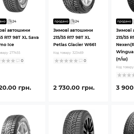
24
24
ано
продано
продано
ові автошини
Зимові автошини
Зимові
55 R17 98T XL Sava
215/55 R17 98T XL
215/55 R
mo Ice
Petlas Glacier W661
Nexen(R
Winguar
овару:
277455
Код товару:
323469
(п/ш)
0
0
Код товару
20.00 грн.
2 730.00 грн.
3 900