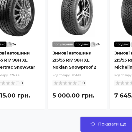
24
24
ано
популярний
продано
продано
ові автошини
Зимові автошини
Зимові
55 R17 98H XL
215/55 R17 98H XL
215/55 R
ertrac SnowStar
Nokian Snowproof 2
Micheli
овару:
326886
Код товару:
315619
Код товару
0
0
15.00 грн.
5 000.00 грн.
7 645
Показати ще